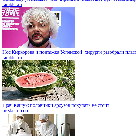
rambler.ru
Нос Киркорова и подтяжка Успенской: хирурги разобрали пласт
rambler.ru
Врач Кашух: половинки арбузов покупать не стоит
russian.rt.com