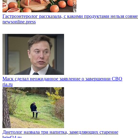
Гастроэнтеролог рассказала, с какими продуктами нельзя совм
newsonline.press
Маск сделал неожиданное заявление о завершении СВО
ria.ru
Диетолог назвала три напитка, замедляющих старение
brief24.ru