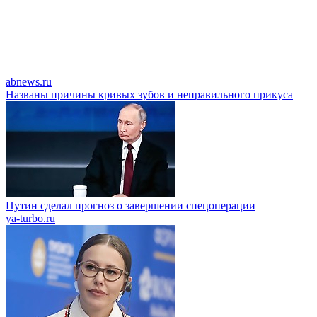
abnews.ru
Названы причины кривых зубов и неправильного прикуса
Путин сделал прогноз о завершении спецоперации
ya-turbo.ru