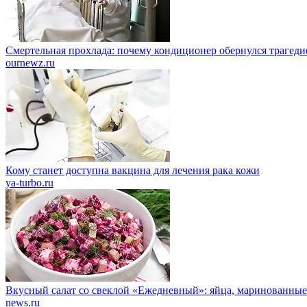
Смертельная прохлада: почему кондиционер обернулся трагеди
ournewz.ru
Кому станет доступна вакцина для лечения рака кожи
ya-turbo.ru
Вкусный салат со свеклой «Ежедневный»: яйца, маринованные
news.ru