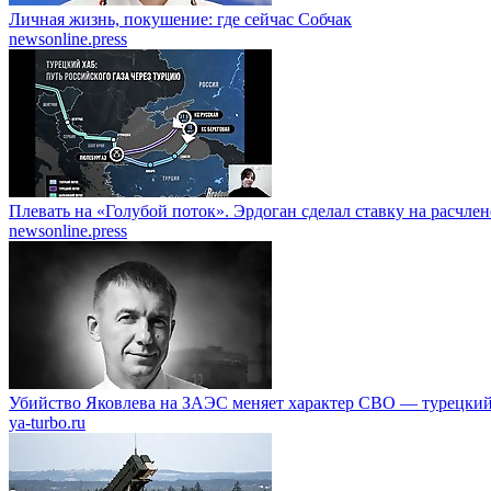
Личная жизнь, покушение: где сейчас Собчак
newsonline.press
Плевать на «Голубой поток». Эрдоган сделал ставку на расчле
newsonline.press
Убийство Яковлева на ЗАЭС меняет характер СВО — турецкий
ya-turbo.ru