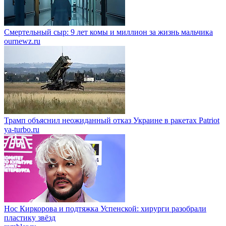
Смертельный сыр: 9 лет комы и миллион за жизнь мальчика
ournewz.ru
Трамп объяснил неожиданный отказ Украине в ракетах Patriot
ya-turbo.ru
Нос Киркорова и подтяжка Успенской: хирурги разобрали
пластику звёзд