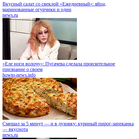
Вкусный салат со свеклой «Ежедневный»: яйца,
маринованные огурчики и один
news.ru
«Еле ноги волочу»: Пугачева сделала пронзительное
признание о своем
howto-news.info
Смешал за 5 минут — и в духовку: куриный пирог-запеканка
— вкуснота
news.ru