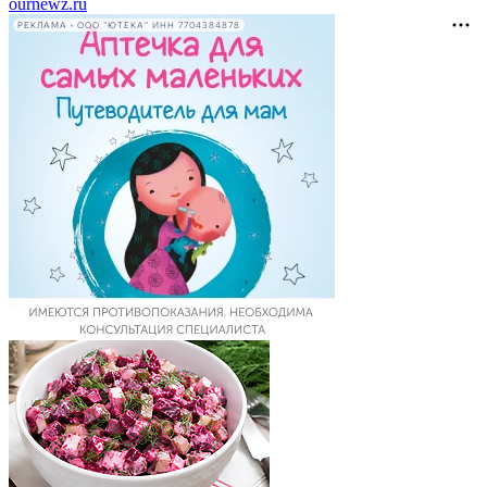
ournewz.ru
РЕКЛАМА • ООО "ЮТЕКА" ИНН 7704384878