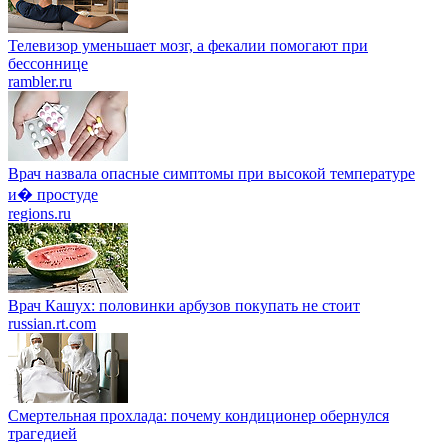
Телевизор уменьшает мозг, а фекалии помогают при
бессоннице
rambler.ru
Врач назвала опасные симптомы при высокой температуре
и� простуде
regions.ru
Врач Кашух: половинки арбузов покупать не стоит
russian.rt.com
Смертельная прохлада: почему кондиционер обернулся
трагедией