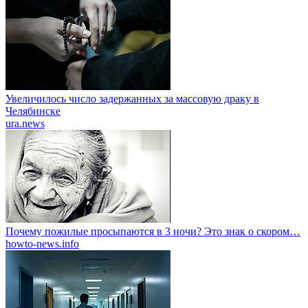
Увеличилось число задержанных за массовую драку в
Челябинске
ura.news
Почему пожилые просыпаются в 3 ночи? Это знак о скором…
howto-news.info