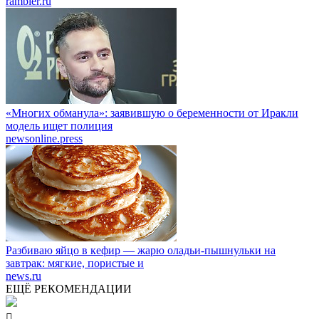
rambler.ru
«Многих обманула»: заявившую о беременности от Иракли
модель ищет полиция
newsonline.press
Разбиваю яйцо в кефир — жарю оладьи-пышнульки на
завтрак: мягкие, пористые и
news.ru
ЕЩЁ РЕКОМЕНДАЦИИ
