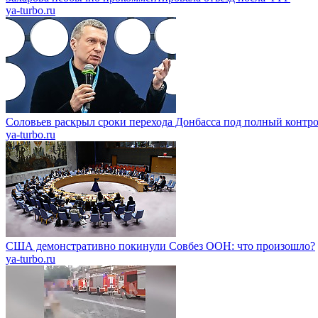
ya-turbo.ru
Соловьев раскрыл сроки перехода Донбасса под полный контр
ya-turbo.ru
США демонстративно покинули Совбез ООН: что произошло?
ya-turbo.ru