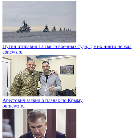
Путин отправил 13 тысяч военных туда, где их никто не жал
abnews.ru
Арестович заявил о планах по Крыму
ournewz.ru