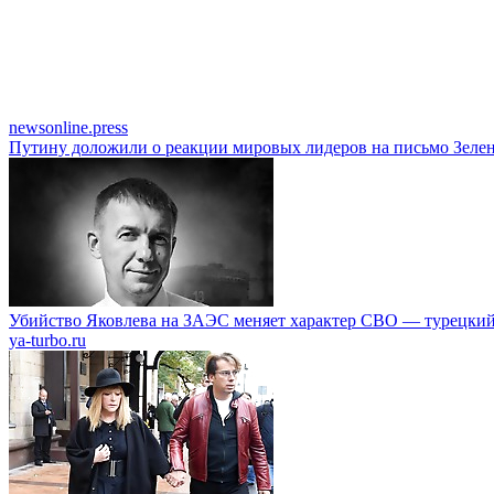
newsonline.press
Путину доложили о реакции мировых лидеров на письмо Зеле
Убийство Яковлева на ЗАЭС меняет характер СВО — турецкий
ya-turbo.ru