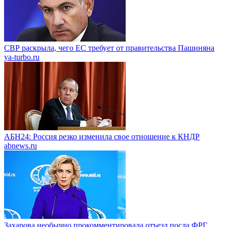
СВР раскрыла, чего ЕС требует от правительства Пашиняна
ya-turbo.ru
АБН24: Россия резко изменила свое отношение к КНДР
abnews.ru
Захарова необычно прокомментировала отъезд посла ФРГ