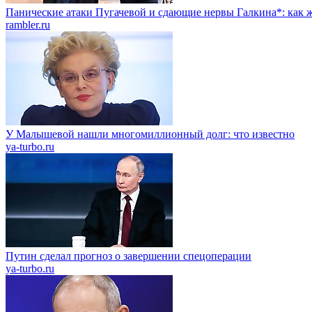
Панические атаки Пугачевой и сдающие нервы Галкина*: как ж
rambler.ru
У Малышевой нашли многомиллионный долг: что известно
ya-turbo.ru
Путин сделал прогноз о завершении спецоперации
ya-turbo.ru