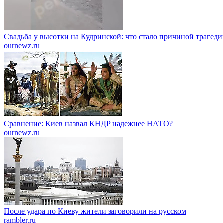
Свадьба у высотки на Кудринской: что стало причиной трагеди
ournewz.ru
Сравнение: Киев назвал КНДР надежнее НАТО?
ournewz.ru
После удара по Киеву жители заговорили на русском
rambler.ru