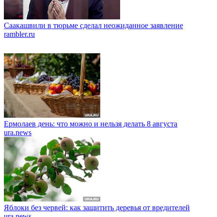
Саакашвили в тюрьме сделал неожиданное заявление
rambler.ru
Ермолаев день: что можно и нельзя делать 8 августа
ura.news
Яблоки без червей: как защитить деревья от вредителей
ura.news