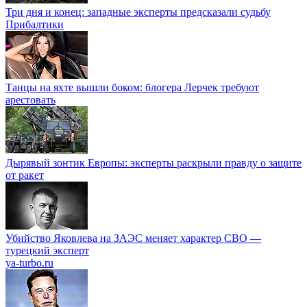
Три дня и конец: западные эксперты предсказали судьбу
Прибалтики
Танцы на яхте вышли боком: блогера Лерчек требуют
арестовать
Дырявый зонтик Европы: эксперты раскрыли правду о защите
от ракет
Убийство Яковлева на ЗАЭС меняет характер СВО —
турецкий эксперт
ya-turbo.ru