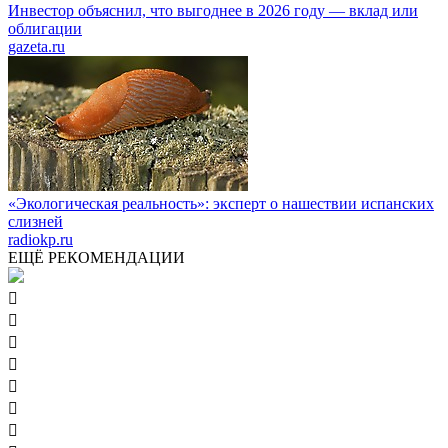
Инвестор объяснил, что выгоднее в 2026 году — вклад или
облигации
gazeta.ru
«Экологическая реальность»: эксперт о нашествии испанских
слизней
radiokp.ru
ЕЩЁ РЕКОМЕНДАЦИИ






