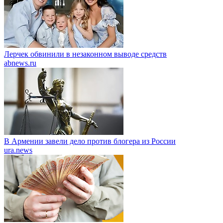
Лерчек обвинили в незаконном выводе средств
abnews.ru
В Армении завели дело против блогера из России
ura.news