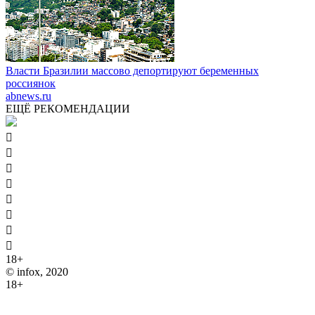
Власти Бразилии массово депортируют беременных
россиянок
abnews.ru
ЕЩЁ РЕКОМЕНДАЦИИ








18+
© infox, 2020
18+
На информационных ресурсах INFOX применяются
рекомендательные технологии (информационные технологии