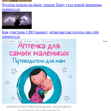
Хуситы пошли ва-банк: танкер Daisy стал новой мишенью
ournewz.ru
Как участник СВО выжил, делая массаж сердца сам себе
ournewz.ru
РЕКЛАМА • ООО "ЮТЕКА" ИНН 7704384878