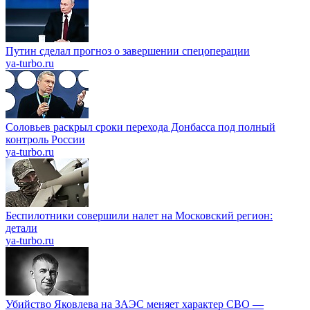
Путин сделал прогноз о завершении спецоперации
ya-turbo.ru
Соловьев раскрыл сроки перехода Донбасса под полный
контроль России
ya-turbo.ru
Беспилотники совершили налет на Московский регион:
детали
ya-turbo.ru
Убийство Яковлева на ЗАЭС меняет характер СВО —