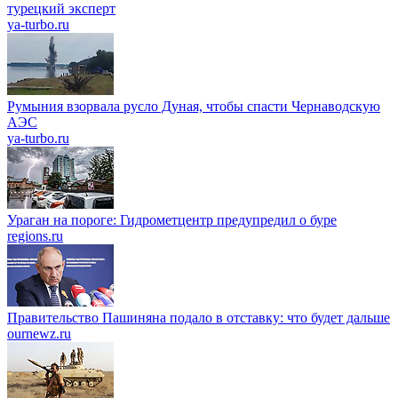
турецкий эксперт
ya-turbo.ru
Румыния взорвала русло Дуная, чтобы спасти Чернаводскую
АЭС
ya-turbo.ru
Ураган на пороге: Гидрометцентр предупредил о буре
regions.ru
Правительство Пашиняна подало в отставку: что будет дальше
ournewz.ru