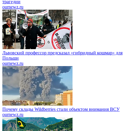
трагедии
ournewz.ru
Львовский профессор предсказал «гибридный кошмар» для
Польши
ournewz.ru
Почему склады Wildberries стали объектом внимания ВСУ
ournewz.ru