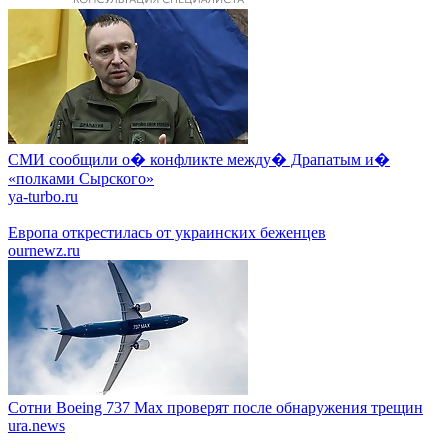
СМИ сообщили о� конфликте между� Драпатым и�
«полками Сырского»
ya-turbo.ru
Европа открестилась от украинских беженцев
ournewz.ru
Сотни Boeing 737 Max проверят после обнаружения трещин
ura.news