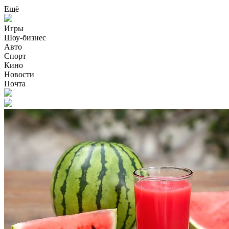
Ещё
Игры
Шоу-бизнес
Авто
Спорт
Кино
Новости
Почта