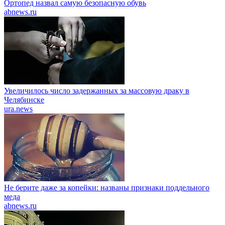
Ортопед назвал самую безопасную обувь
abnews.ru
Увеличилось число задержанных за массовую драку в
Челябинске
ura.news
Не берите даже за копейки: названы признаки поддельного
меда
abnews.ru