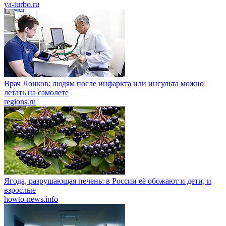
ya-turbo.ru
Врач Лоиков: людям после инфаркта или инсульта можно
летать на самолете
regions.ru
Ягода, разрушающая печень: в России её обожают и дети, и
взрослые
howto-news.info