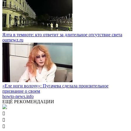
Ялта в темноте: кто ответит за длительное отсутствие света
ournewz.ru
«Еле ноги волочу»: Пугачева сделала пронзительное
признание о своем
howto-news.info
ЕЩЁ РЕКОМЕНДАЦИИ


