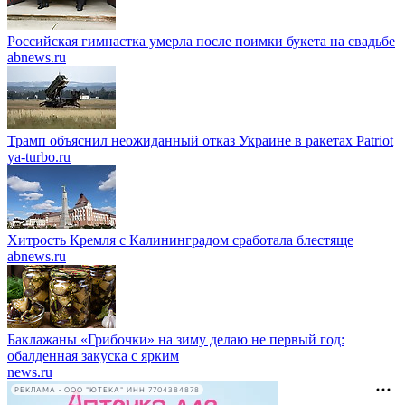
Российская гимнастка умерла после поимки букета на свадьбе
abnews.ru
Трамп объяснил неожиданный отказ Украине в ракетах Patriot
ya-turbo.ru
Хитрость Кремля с Калининградом сработала блестяще
abnews.ru
Баклажаны «Грибочки» на зиму делаю не первый год:
обалденная закуска с ярким
news.ru
РЕКЛАМА • ООО "ЮТЕКА" ИНН 7704384878