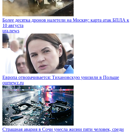
Более десятка дронов налетели на Москву: карта атак БПЛА к
10 августа
ura.news
Европа отворачивается: Тихановскую унизили в Польше
ournewz.ru
Страшная авария в Сочи унесла жизни пяти человек, среди