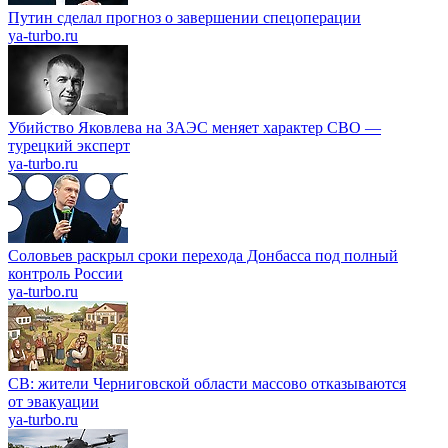
Путин сделал прогноз о завершении спецоперации
ya-turbo.ru
Убийство Яковлева на ЗАЭС меняет характер СВО —
турецкий эксперт
ya-turbo.ru
Соловьев раскрыл сроки перехода Донбасса под полный
контроль России
ya-turbo.ru
СВ: жители Черниговской области массово отказываются
от эвакуации
ya-turbo.ru