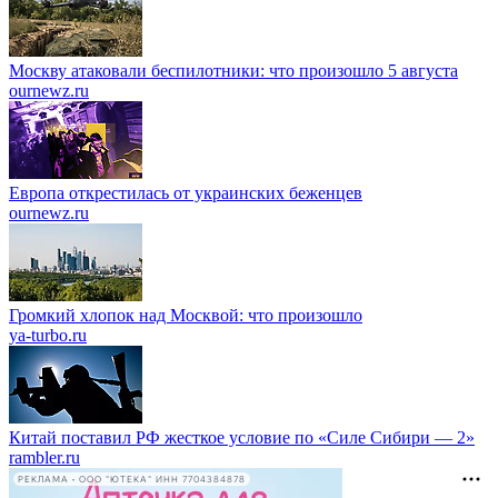
Москву атаковали беспилотники: что произошло 5 августа
ournewz.ru
Европа открестилась от украинских беженцев
ournewz.ru
Громкий хлопок над Москвой: что произошло
ya-turbo.ru
Китай поставил РФ жесткое условие по «Силе Сибири — 2»
rambler.ru
РЕКЛАМА • ООО "ЮТЕКА" ИНН 7704384878