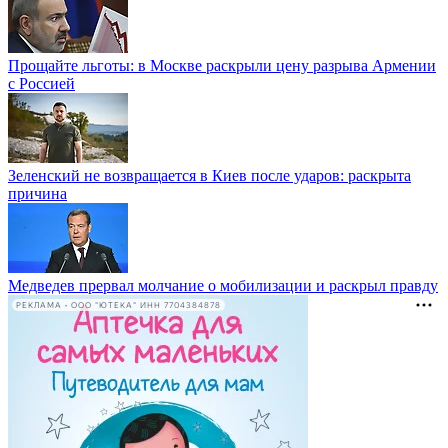
Прощайте льготы: в Москве раскрыли цену разрыва Армении
с Россией
Зеленский не возвращается в Киев после ударов: раскрыта
причина
Медведев прервал молчание о мобилизации и раскрыл правду
РЕКЛАМА • ООО "ЮТЕКА" ИНН 7704384878