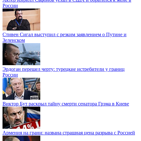
России
Стивен Сигал выступил с резким заявлением о Путине и
Зеленском
Эрдоган перешел черту: турецкие истребители у границ
России
Виктор Бут раскрыл тайну смерти сенатора Грэма в Киеве
Армения на грани: названа страшная цена разрыва с Россией