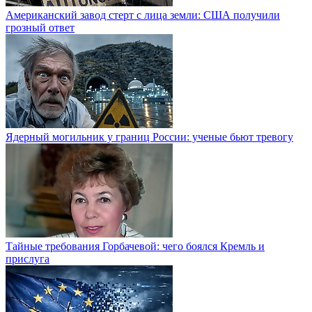
Американский завод стерт с лица земли: США получили
грозный ответ
Ядерный могильник у границ России: ученые бьют тревогу
Тайные требования Горбачевой: чего боялся Кремль и
прислуга