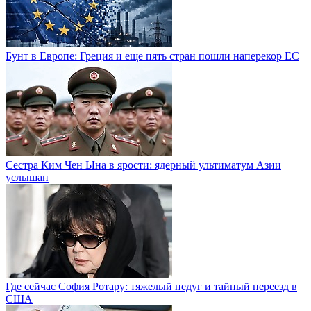
Бунт в Европе: Греция и еще пять стран пошли наперекор ЕС
Сестра Ким Чен Ына в ярости: ядерный ультиматум Азии
услышан
Где сейчас София Ротару: тяжелый недуг и тайный переезд в
США