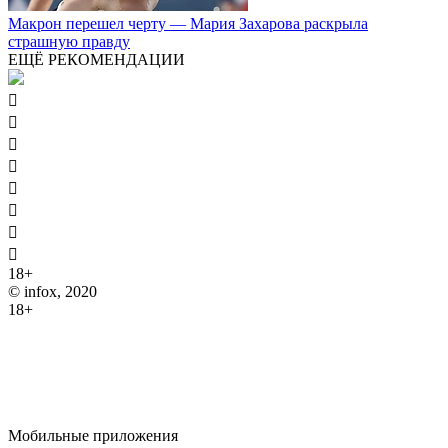
Макрон перешел черту — Мария Захарова раскрыла
страшную правду
ЕЩЁ РЕКОМЕНДАЦИИ








18+
© infox, 2020
18+
На информационных ресурсах INFOX применяются
рекомендательные технологии (информационные технологии
предоставления информации на основе сбора, систематизации
и анализа сведений, относящихся к предпочтениям
пользователей сети "Интернет", находящихся на территории
Российской Федерации).
Мобильные приложения