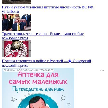
Путин указом установил штатную численность ВС РФ
ya-turbo.ru
Трамп заявил, что все европейские армии слабые
newsonline.press
Польша готовится к войне с Россией —� Сикорский
newsonline.press
РЕКЛАМА • ООО "ЮТЕКА" ИНН 7704384878