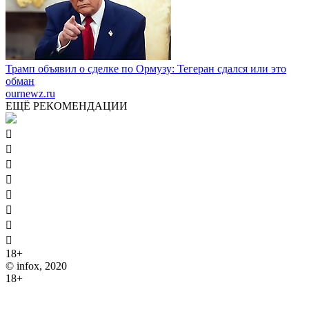
Трамп объявил о сделке по Ормузу: Тегеран сдался или это
обман
ournewz.ru
ЕЩЁ РЕКОМЕНДАЦИИ








18+
© infox, 2020
18+
На информационных ресурсах INFOX применяются
рекомендательные технологии (информационные технологии