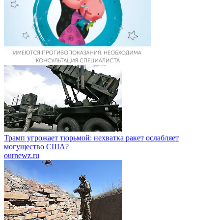
Трамп угрожает тюрьмой: нехватка ракет ослабляет
могущество США?
ournewz.ru