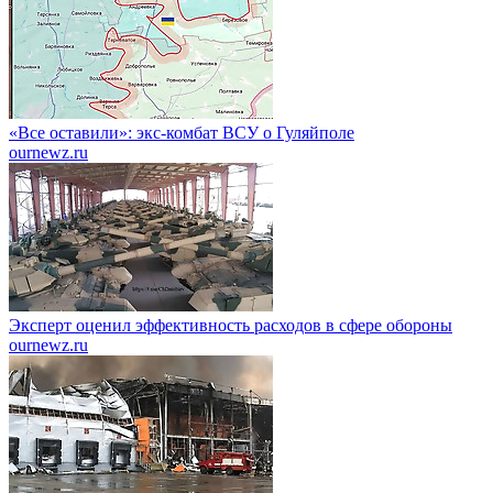
«Все оставили»: экс-комбат ВСУ о Гуляйполе
ournewz.ru
Эксперт оценил эффективность расходов в сфере обороны
ournewz.ru