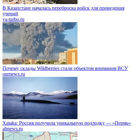
В Казахстане началась переброска войск для проведения
учений
ya-turbo.ru
Почему склады Wildberries стали объектом внимания ВСУ
ournewz.ru
Xataka: Россия получила уникальную подлодку — «Пермь»
abnews.ru