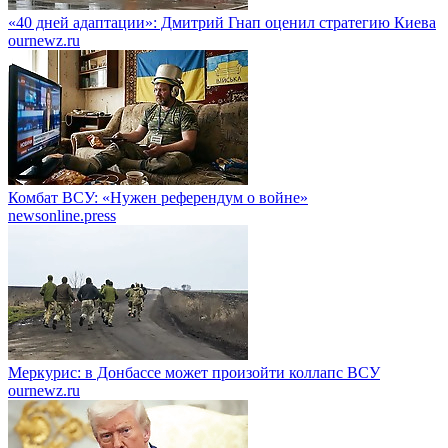
«40 дней адаптации»: Дмитрий Гнап оценил стратегию Киева
ournewz.ru
Комбат ВСУ: «Нужен референдум о войне»
newsonline.press
Меркурис: в Донбассе может произойти коллапс ВСУ
ournewz.ru