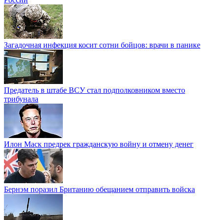
Загадочная инфекция косит сотни бойцов: врачи в панике
Предатель в штабе ВСУ стал подполковником вместо
трибунала
Илон Маск предрек гражданскую войну и отмену денег
Бернэм поразил Британию обещанием отправить войска