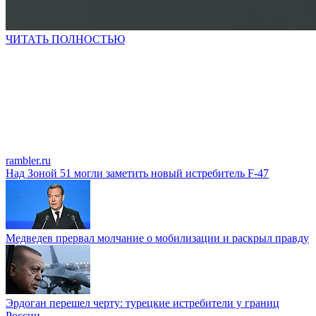
ЧИТАТЬ ПОЛНОСТЬЮ
rambler.ru
Над Зоной 51 могли заметить новый истребитель F-47
Медведев прервал молчание о мобилизации и раскрыл правду
Эрдоган перешел черту: турецкие истребители у границ
России