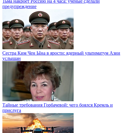
Тьма накроет Россию на 4 часа: ученые сделали
предупреждение
Сестра Ким Чен Ына в ярости: ядерный ультиматум Азии
услышан
Тайные требования Горбачевой: чего боялся Кремль и
прислуга