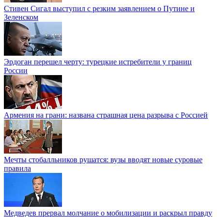
Стивен Сигал выступил с резким заявлением о Путине и
Зеленском
Эрдоган перешел черту: турецкие истребители у границ
России
Армения на грани: названа страшная цена разрыва с Россией
Мечты стобалльников рушатся: вузы вводят новые суровые
правила
Медведев прервал молчание о мобилизации и раскрыл правду