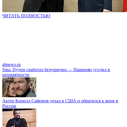
ЧИТАТЬ ПОЛНОСТЬЮ
abnews.ru
Sina: Путин сработал безупречно — Пашинян угодил в
неприятности
Актер Кирилл Сафонов уехал в США и обратился к жене в
России