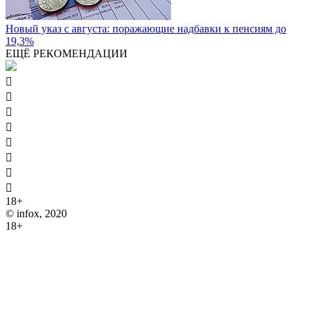
Новый указ с августа: поражающие надбавки к пенсиям до
19,3%
ЕЩЁ РЕКОМЕНДАЦИИ








18+
© infox, 2020
18+
На информационных ресурсах INFOX применяются
рекомендательные технологии (информационные технологии
предоставления информации на основе сбора, систематизации
и анализа сведений, относящихся к предпочтениям
пользователей сети "Интернет", находящихся на территории
Российской Федерации).