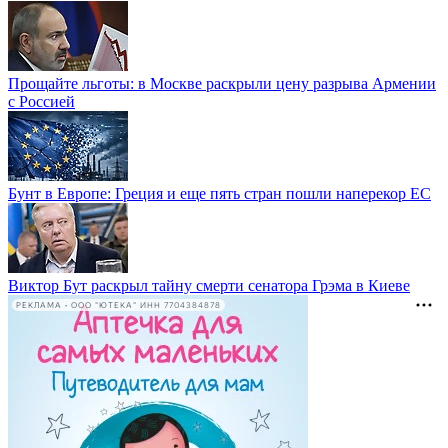
Прощайте льготы: в Москве раскрыли цену разрыва Армении
с Россией
Бунт в Европе: Греция и еще пять стран пошли наперекор ЕС
Виктор Бут раскрыл тайну смерти сенатора Грэма в Киеве
РЕКЛАМА • ООО "ЮТЕКА" ИНН 7704384878