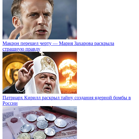
Макрон перешел черту — Мария Захарова раскрыла
страшную правду
Патриарх Кирилл раскрыл тайну создания ядерной бомбы в
России