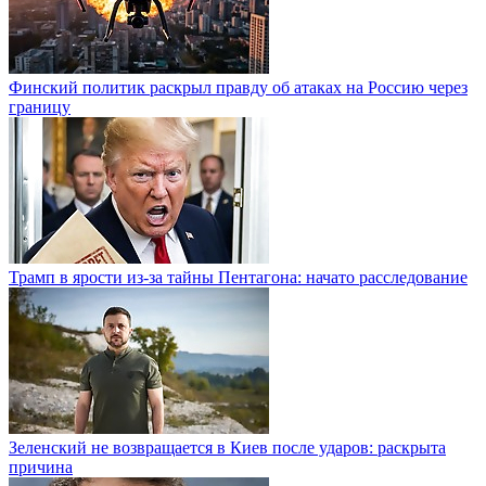
Финский политик раскрыл правду об атаках на Россию через
границу
Трамп в ярости из-за тайны Пентагона: начато расследование
Зеленский не возвращается в Киев после ударов: раскрыта
причина