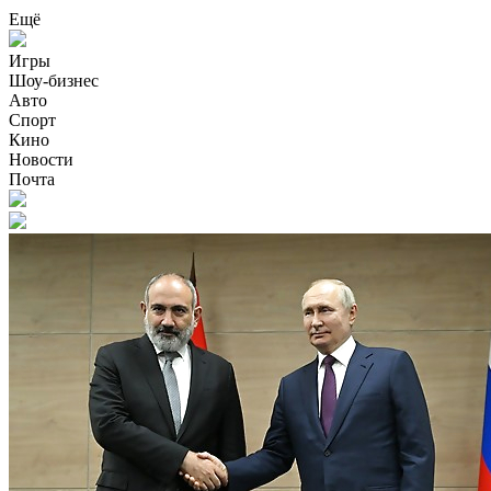
Ещё
Игры
Шоу-бизнес
Авто
Спорт
Кино
Новости
Почта