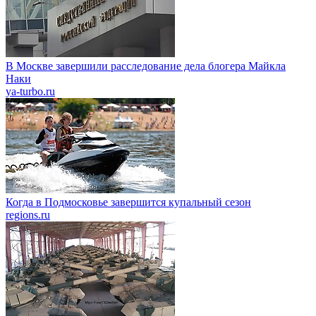
В Москве завершили расследование дела блогера Майкла
Наки
ya-turbo.ru
Когда в Подмосковье завершится купальный сезон
regions.ru