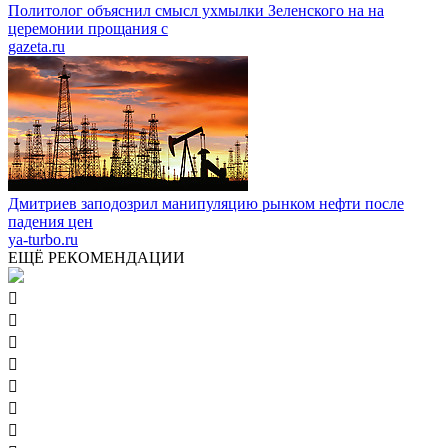
Политолог объяснил смысл ухмылки Зеленского на на
церемонии прощания с
gazeta.ru
Дмитриев заподозрил манипуляцию рынком нефти после
падения цен
ya-turbo.ru
ЕЩЁ РЕКОМЕНДАЦИИ






