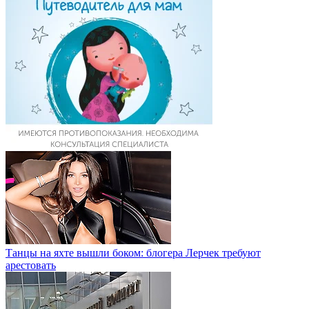
Танцы на яхте вышли боком: блогера Лерчек требуют
арестовать