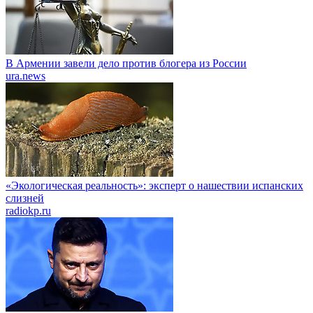
В Армении завели дело против блогера из России
ura.news
«Экологическая реальность»: эксперт о нашествии испанских
слизней
radiokp.ru