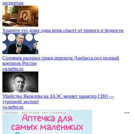
экспертам
Храните это дома: одна вещь спасет от тревоги и бедности
Соловьев раскрыл сроки перехода Донбасса под полный
контроль России
ya-turbo.ru
Убийство Яковлева на ЗАЭС меняет характер СВО —
турецкий эксперт
ya-turbo.ru
РЕКЛАМА • ООО "ЮТЕКА" ИНН 7704384878