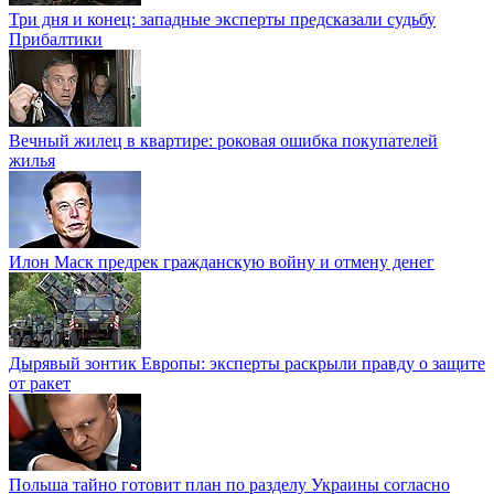
Три дня и конец: западные эксперты предсказали судьбу
Прибалтики
Вечный жилец в квартире: роковая ошибка покупателей
жилья
Илон Маск предрек гражданскую войну и отмену денег
Дырявый зонтик Европы: эксперты раскрыли правду о защите
от ракет
Польша тайно готовит план по разделу Украины согласно