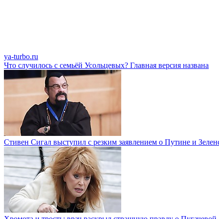
ya-turbo.ru
Что случилось с семьёй Усольцевых? Главная версия названа
Стивен Сигал выступил с резким заявлением о Путине и Зелен
Хромота и трость: врач раскрыл страшную правду о Пугачевой