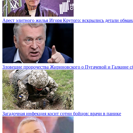
Арест элитного жилья Игоря Крутого: вскрылись детали обман
Зловещие пророчества Жириновского о Пугачевой и Галкине с
Загадочная инфекция косит сотни бойцов: врачи в панике