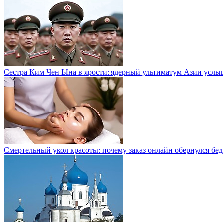
Сестра Ким Чен Ына в ярости: ядерный ультиматум Азии услы
Смертельный укол красоты: почему заказ онлайн обернулся бе