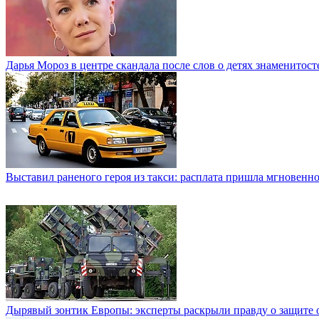
Дарья Мороз в центре скандала после слов о детях знаменитост
Выставил раненого героя из такси: расплата пришла мгновенн
Дырявый зонтик Европы: эксперты раскрыли правду о защите о