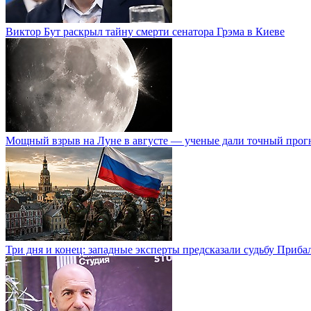
Виктор Бут раскрыл тайну смерти сенатора Грэма в Киеве
Мощный взрыв на Луне в августе — ученые дали точный прог
Три дня и конец: западные эксперты предсказали судьбу Приба