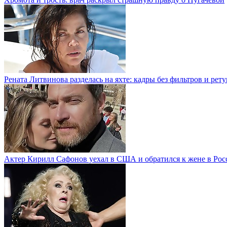
Рената Литвинова разделась на яхте: кадры без фильтров и рет
Актер Кирилл Сафонов уехал в США и обратился к жене в Рос