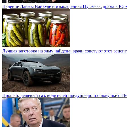
Падение Лаймы Вайкуле и изможденная Пугачева: драма в Юр
Лучшая заготовка на зиму найдена: врачи советуют этот рецепт
Прощай, дешевый газ: водителей предупредили о ловушке с Г