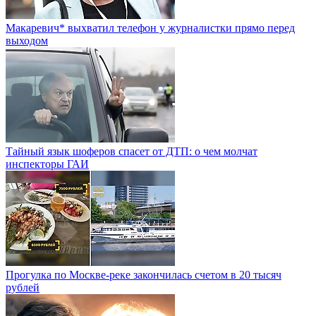
Макаревич* выхватил телефон у журналистки прямо перед
выходом
Тайный язык шоферов спасет от ДТП: о чем молчат
инспекторы ГАИ
Прогулка по Москве-реке закончилась счетом в 20 тысяч
рублей