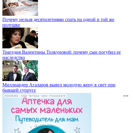
Почему нельзя десятилетиями спать на одной и той же
подушке
Трагедия Валентины Толкуновой: почему сын погубил ее
наследство
Миллиардер Агаларов вывел молодую жену в свет при
бывшей супруге
РЕКЛАМА • ООО "ЮТЕКА" ИНН 7704384878