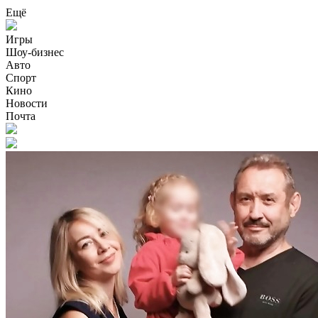
Ещё
Игры
Шоу-бизнес
Авто
Спорт
Кино
Новости
Почта