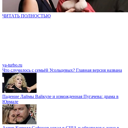
ЧИТАТЬ ПОЛНОСТЬЮ
ya-turbo.ru
Что случилось с семьёй Усольцевых? Главная версия названа
Падение Лаймы Вайкуле и изможденная Пугачева: драма в
Юрмале
Актер Кирилл Сафонов уехал в США и обратился к жене в