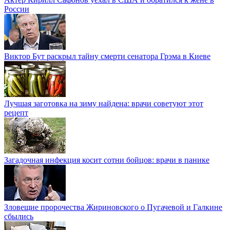
России
Виктор Бут раскрыл тайну смерти сенатора Грэма в Киеве
Лучшая заготовка на зиму найдена: врачи советуют этот
рецепт
Загадочная инфекция косит сотни бойцов: врачи в панике
Зловещие пророчества Жириновского о Пугачевой и Галкине
сбылись