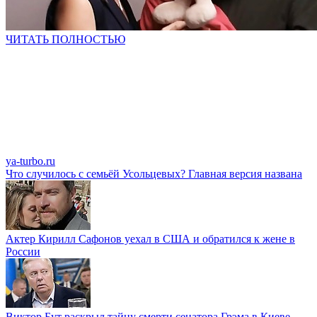
ЧИТАТЬ ПОЛНОСТЬЮ
ya-turbo.ru
Что случилось с семьёй Усольцевых? Главная версия названа
Актер Кирилл Сафонов уехал в США и обратился к жене в
России
Виктор Бут раскрыл тайну смерти сенатора Грэма в Киеве