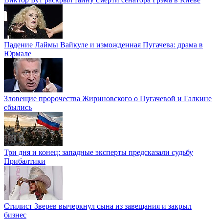
Падение Лаймы Вайкуле и изможденная Пугачева: драма в
Юрмале
Зловещие пророчества Жириновского о Пугачевой и Галкине
сбылись
Три дня и конец: западные эксперты предсказали судьбу
Прибалтики
Стилист Зверев вычеркнул сына из завещания и закрыл
бизнес