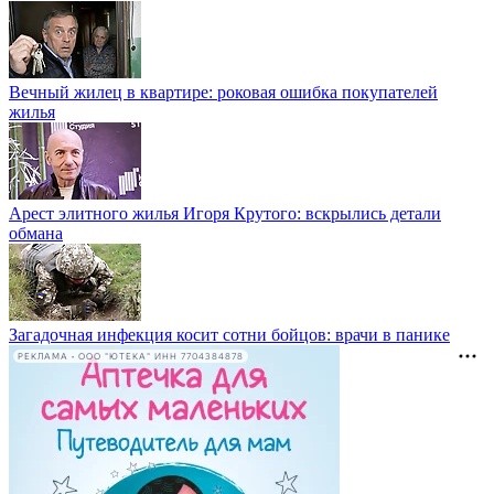
Вечный жилец в квартире: роковая ошибка покупателей
жилья
Арест элитного жилья Игоря Крутого: вскрылись детали
обмана
Загадочная инфекция косит сотни бойцов: врачи в панике
РЕКЛАМА • ООО "ЮТЕКА" ИНН 7704384878