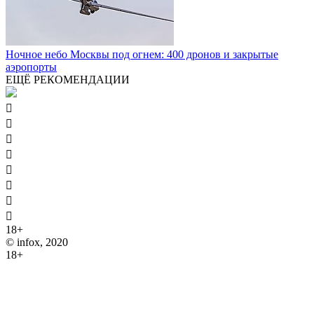
Ночное небо Москвы под огнем: 400 дронов и закрытые
аэропорты
ЕЩЁ РЕКОМЕНДАЦИИ








18+
© infox, 2020
18+
На информационных ресурсах INFOX применяются
рекомендательные технологии (информационные технологии
предоставления информации на основе сбора, систематизации
и анализа сведений, относящихся к предпочтениям