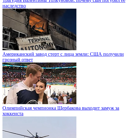
Трагедия Валентины Толкуновой: почему сын погубил ее
наследство
Американский завод стерт с лица земли: США получили
грозный ответ
Олимпийская чемпионка Щербакова выходит замуж за
хоккеиста