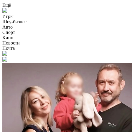
Ещё
Игры
Шоу-бизнес
Авто
Спорт
Кино
Новости
Почта