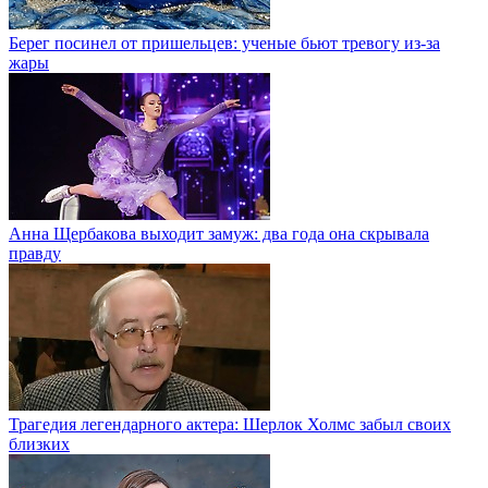
Берег посинел от пришельцев: ученые бьют тревогу из-за
жары
Анна Щербакова выходит замуж: два года она скрывала
правду
Трагедия легендарного актера: Шерлок Холмс забыл своих
близких