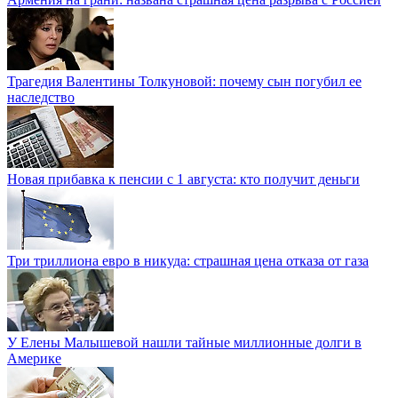
Трагедия Валентины Толкуновой: почему сын погубил ее
наследство
Новая прибавка к пенсии с 1 августа: кто получит деньги
Три триллиона евро в никуда: страшная цена отказа от газа
У Елены Малышевой нашли тайные миллионные долги в
Америке