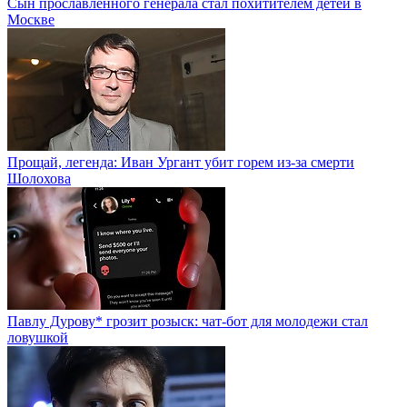
Сын прославленного генерала стал похитителем детей в
Москве
Прощай, легенда: Иван Ургант убит горем из-за смерти
Шолохова
Павлу Дурову* грозит розыск: чат-бот для молодежи стал
ловушкой