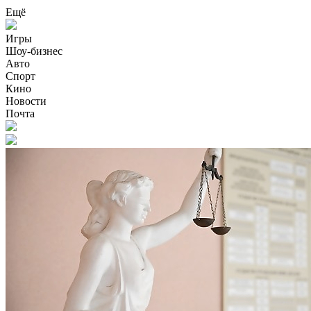
Ещё
Игры
Шоу-бизнес
Авто
Спорт
Кино
Новости
Почта