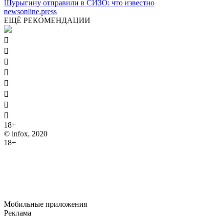
Шурыгину отправили в СИЗО: что известно
newsonline.press
ЕЩЁ РЕКОМЕНДАЦИИ








18+
© infox, 2020
18+
На информационных ресурсах INFOX применяются
рекомендательные технологии (информационные технологии
предоставления информации на основе сбора, систематизации
и анализа сведений, относящихся к предпочтениям
пользователей сети "Интернет", находящихся на территории
Российской Федерации).
Мобильные приложения
Реклама