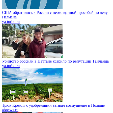
США обратились к России с неожиданной просьбой по делу
Гилмана
ya-turbo.ru
Убийство россиян в Паттайе ударило по репутации Таиланда
ya-turbo.ru
Трюк Кремля с удобрениями вызвал возмущение в Польше
abnews.ru