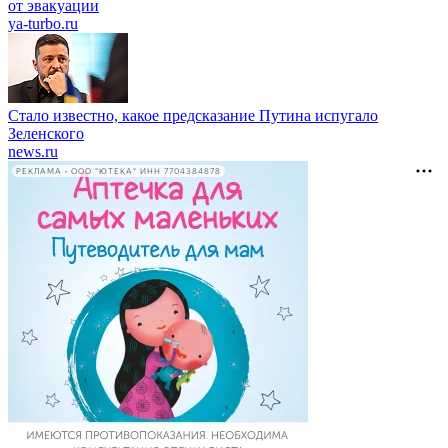
от эвакуации
ya-turbo.ru
Стало известно, какое предсказание Путина испугало
Зеленского
news.ru
РЕКЛАМА • ООО "ЮТЕКА" ИНН 7704384878