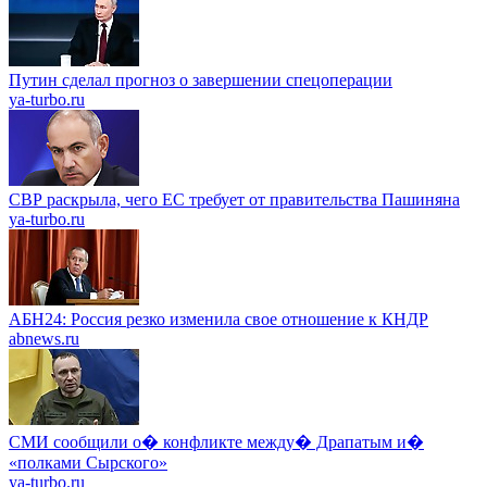
Путин сделал прогноз о завершении спецоперации
ya-turbo.ru
СВР раскрыла, чего ЕС требует от правительства Пашиняна
ya-turbo.ru
АБН24: Россия резко изменила свое отношение к КНДР
abnews.ru
СМИ сообщили о� конфликте между� Драпатым и�
«полками Сырского»
ya-turbo.ru