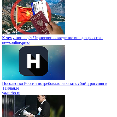
К чему приведёт Черногорию введение виз для россиян
newsonline.press
Посольство России потребовало наказать убийц россиян в
Таиланде
ya-turbo.ru