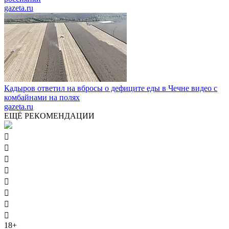
gazeta.ru
Кадыров ответил на вбросы о дефиците еды в Чечне видео с
комбайнами на полях
gazeta.ru
ЕЩЁ РЕКОМЕНДАЦИИ








18+