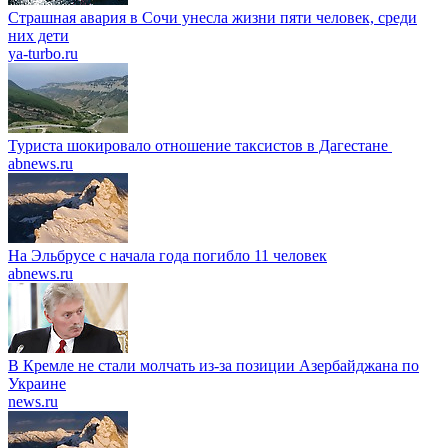
Страшная авария в Сочи унесла жизни пяти человек, среди
них дети
ya-turbo.ru
Туриста шокировало отношение таксистов в Дагестане
abnews.ru
На Эльбрусе с начала года погибло 11 человек
abnews.ru
В Кремле не стали молчать из-за позиции Азербайджана по
Украине
news.ru