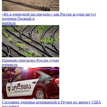
«Их в очередной раз предали»: как Россия за один август
потеряла Грозный и
gazeta.ru
Пашинян пригрозил России судом
regnum.ru
Состояние здоровья задержанной в Грузии по запросу США
россиянки