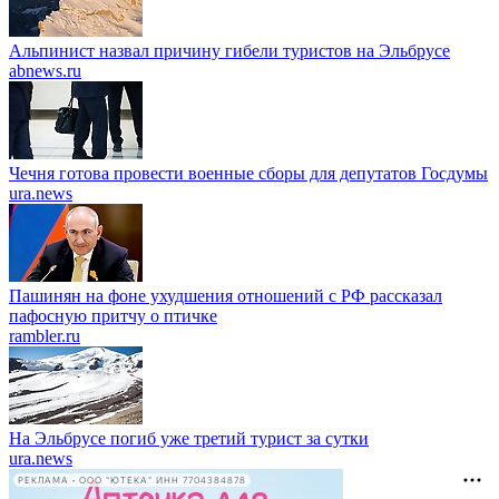
Альпинист назвал причину гибели туристов на Эльбрусе
abnews.ru
Чечня готова провести военные сборы для депутатов Госдумы
ura.news
Пашинян на фоне ухудшения отношений с РФ рассказал
пафосную притчу о птичке
rambler.ru
На Эльбрусе погиб уже третий турист за сутки
ura.news
РЕКЛАМА • ООО "ЮТЕКА" ИНН 7704384878