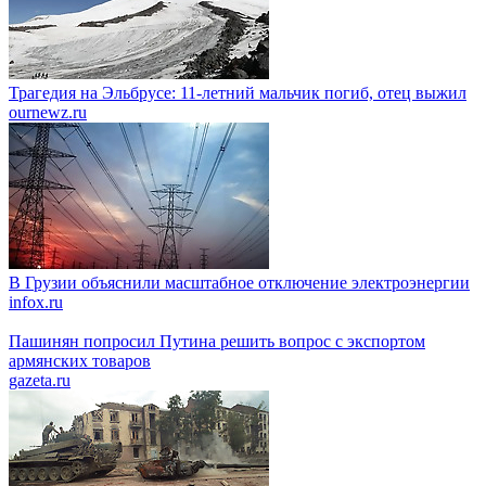
Трагедия на Эльбрусе: 11-летний мальчик погиб, отец выжил
ournewz.ru
В Грузии объяснили масштабное отключение электроэнергии
infox.ru
Пашинян попросил Путина решить вопрос с экспортом
армянских товаров
gazeta.ru