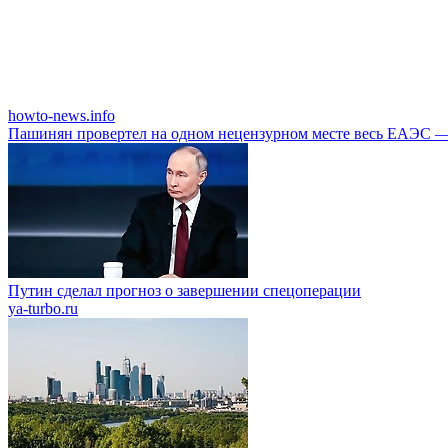
howto-news.info
Пашинян провертел на одном нецензурном месте весь ЕАЭС —
Путин сделал прогноз о завершении спецоперации
ya-turbo.ru