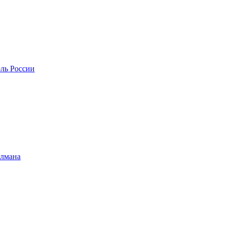
оль России
илмана