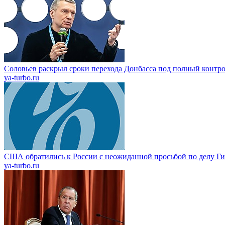
Соловьев раскрыл сроки перехода Донбасса под полный контр
ya-turbo.ru
США обратились к России с неожиданной просьбой по делу Г
ya-turbo.ru