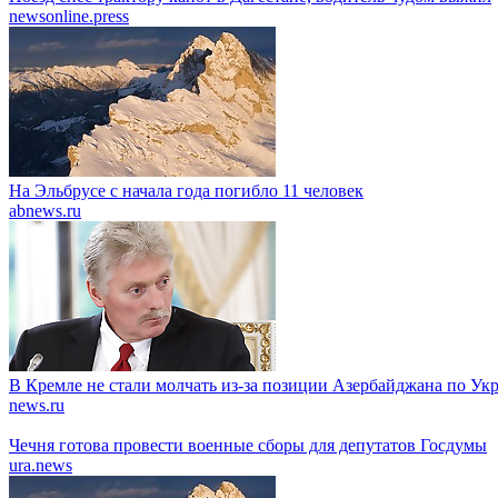
newsonline.press
На Эльбрусе с начала года погибло 11 человек
abnews.ru
В Кремле не стали молчать из-за позиции Азербайджана по Ук
news.ru
Чечня готова провести военные сборы для депутатов Госдумы
ura.news