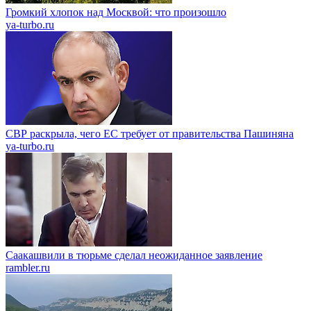
Громкий хлопок над Москвой: что произошло
ya-turbo.ru
СВР раскрыла, чего ЕС требует от правительства Пашиняна
ya-turbo.ru
Саакашвили в тюрьме сделал неожиданное заявление
rambler.ru