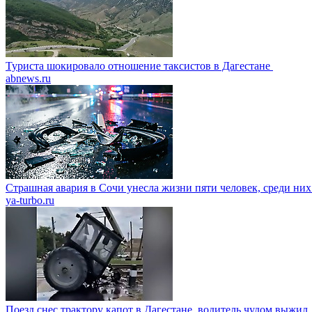
Туриста шокировало отношение таксистов в Дагестане
abnews.ru
Страшная авария в Сочи унесла жизни пяти человек, среди них
ya-turbo.ru
Поезд снес трактору капот в Дагестане, водитель чудом выжил