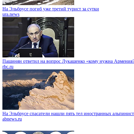
На Эльбрусе погиб уже третий турист за сутки
ura.news
Пашинян ответил на вопрос Лукашенко «кому нужна Армения
rbc.ru
На Эльбрусе спасатели нашли пять тел иностранных альпинис
abnews.ru