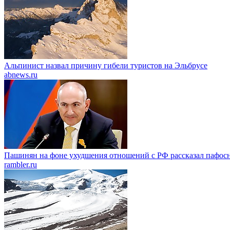
Альпинист назвал причину гибели туристов на Эльбрусе
abnews.ru
Пашинян на фоне ухудшения отношений с РФ рассказал пафос
rambler.ru