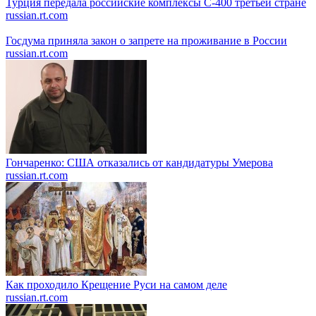
Турция передала российские комплексы С-400 третьей стране
russian.rt.com
Госдума приняла закон о запрете на проживание в России
russian.rt.com
Гончаренко: США отказались от кандидатуры Умерова
russian.rt.com
Как проходило Крещение Руси на самом деле
russian.rt.com