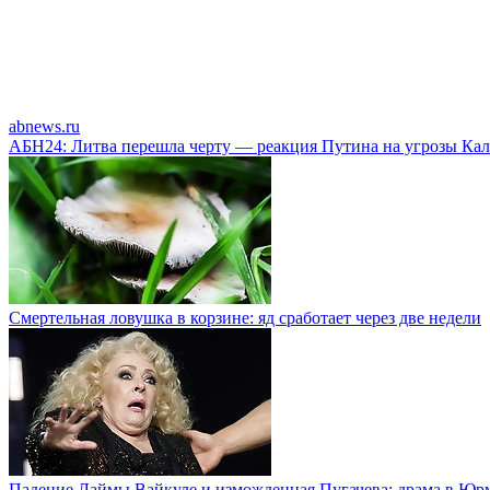
abnews.ru
АБН24: Литва перешла черту — реакция Путина на угрозы Кал
Смертельная ловушка в корзине: яд сработает через две недели
Падение Лаймы Вайкуле и изможденная Пугачева: драма в Юр