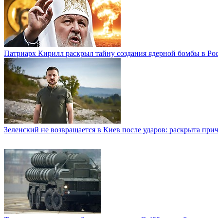
Патриарх Кирилл раскрыл тайну создания ядерной бомбы в Ро
Зеленский не возвращается в Киев после ударов: раскрыта при