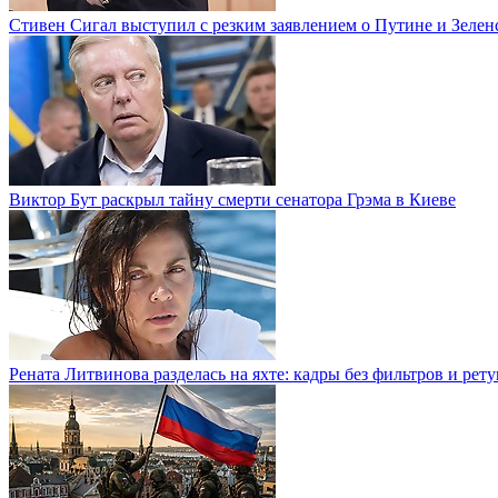
Стивен Сигал выступил с резким заявлением о Путине и Зелен
Виктор Бут раскрыл тайну смерти сенатора Грэма в Киеве
Рената Литвинова разделась на яхте: кадры без фильтров и рет