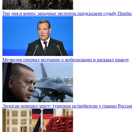
Три дня и конец: западные эксперты предсказали судьбу Приба
Медведев прервал молчание о мобилизации и раскрыл правду
Эрдоган перешел черту: турецкие истребители у границ Росси