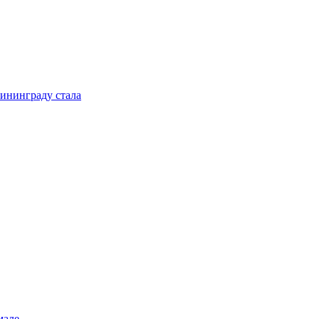
ининграду стала
мале