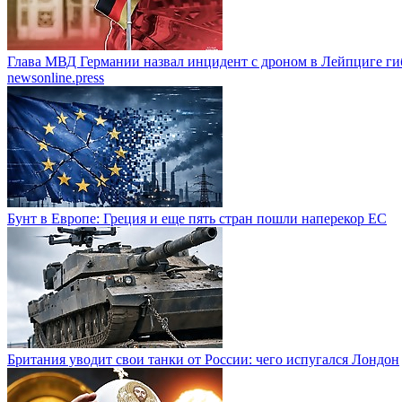
Глава МВД Германии назвал инцидент с дроном в Лейпциге ги
newsonline.press
Бунт в Европе: Греция и еще пять стран пошли наперекор ЕС
Британия уводит свои танки от России: чего испугался Лондон