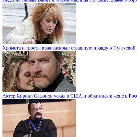
Хромота и трость: врач раскрыл страшную правду о Пугачевой
Актер Кирилл Сафонов уехал в США и обратился к жене в Рос