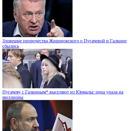
Зловещие пророчества Жириновского о Пугачевой и Галкине
сбылись
Пугачеву с Галкиным* выселяют из Юрмалы: цена упала на
миллионы