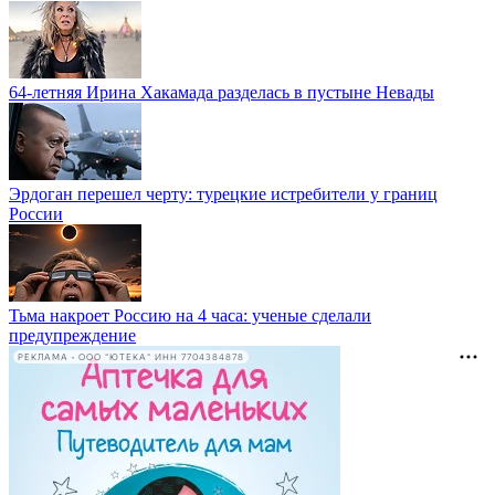
64-летняя Ирина Хакамада разделась в пустыне Невады
Эрдоган перешел черту: турецкие истребители у границ
России
Тьма накроет Россию на 4 часа: ученые сделали
предупреждение
РЕКЛАМА • ООО "ЮТЕКА" ИНН 7704384878