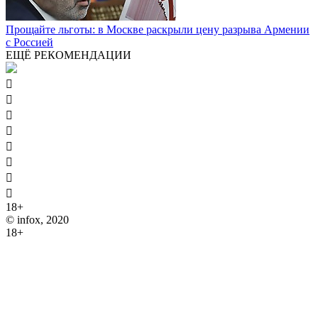
Прощайте льготы: в Москве раскрыли цену разрыва Армении
с Россией
ЕЩЁ РЕКОМЕНДАЦИИ








18+
© infox, 2020
18+
На информационных ресурсах INFOX применяются
рекомендательные технологии (информационные технологии
предоставления информации на основе сбора, систематизации
и анализа сведений, относящихся к предпочтениям
пользователей сети "Интернет", находящихся на территории
Российской Федерации).