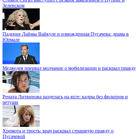
Зеленском
Падение Лаймы Вайкуле и изможденная Пугачева: драма в
Юрмале
Медведев прервал молчание о мобилизации и раскрыл правду
Рената Литвинова разделась на яхте: кадры без фильтров и
ретуши
Хромота и трость: врач раскрыл страшную правду о
Пугачевой