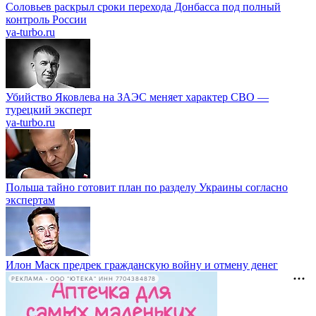
Соловьев раскрыл сроки перехода Донбасса под полный
контроль России
ya-turbo.ru
Убийство Яковлева на ЗАЭС меняет характер СВО —
турецкий эксперт
ya-turbo.ru
Польша тайно готовит план по разделу Украины согласно
экспертам
Илон Маск предрек гражданскую войну и отмену денег
РЕКЛАМА • ООО "ЮТЕКА" ИНН 7704384878