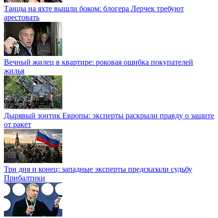
Танцы на яхте вышли боком: блогера Лерчек требуют
арестовать
Вечный жилец в квартире: роковая ошибка покупателей
жилья
Дырявый зонтик Европы: эксперты раскрыли правду о защите
от ракет
Три дня и конец: западные эксперты предсказали судьбу
Прибалтики