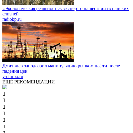
«Экологическая реальность»: эксперт о нашествии испанских
слизней
radiokp.ru
Дмитриев заподозрил манипуляцию рынком нефти после
падения цен
ya-turbo.ru
ЕЩЁ РЕКОМЕНДАЦИИ





