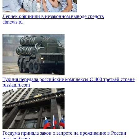
Лерчек обвинили в незаконном выводе средств
abnews.ru
Турция передала российские комплексы С-400 третьей стране
russian.rt.com
Госдума приняла закон о запрете на проживание в России
russian.rt.com