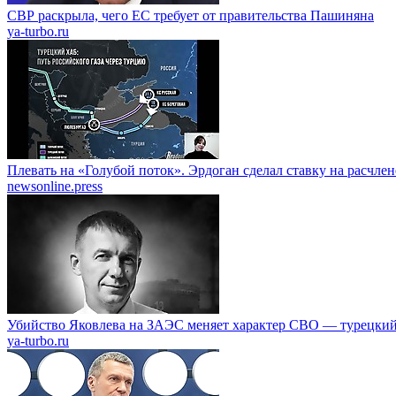
СВР раскрыла, чего ЕС требует от правительства Пашиняна
ya-turbo.ru
Плевать на «Голубой поток». Эрдоган сделал ставку на расчле
newsonline.press
Убийство Яковлева на ЗАЭС меняет характер СВО — турецкий
ya-turbo.ru