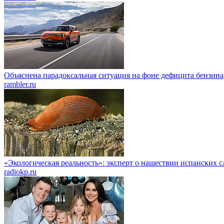
Объяснена парадоксальная ситуация на фоне дефицита бензина
rambler.ru
«Экологическая реальность»: эксперт о нашествии испанских 
radiokp.ru