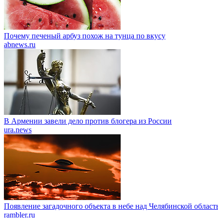
Почему печеный арбуз похож на тунца по вкусу
abnews.ru
В Армении завели дело против блогера из России
ura.news
Появление загадочного объекта в небе над Челябинской облас
rambler.ru