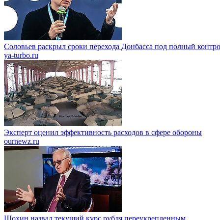
Соловьев раскрыл сроки перехода Донбасса под полный контр
ya-turbo.ru
Эксперт оценил эффективность расходов в сфере обороны
ournewz.ru
Шохин назвал текущий курс рубля переукрепленным