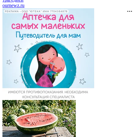
ournewz.ru
РЕКЛАМА • ООО "ЮТЕКА" ИНН 7704384878