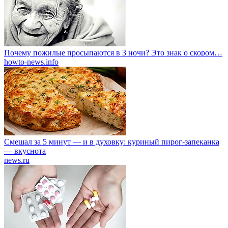
Почему пожилые просыпаются в 3 ночи? Это знак о скором…
howto-news.info
Смешал за 5 минут — и в духовку: куриный пирог-запеканка
— вкуснота
news.ru