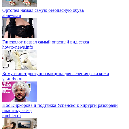
Ортопед назвал самую безопасную обувь
abnews.ru
Гинеколог назвал самый опасный вид секса
howto-news.info
Кому станет доступна вакцина для лечения рака кожи
ya-turbo.ru
Нос Киркорова и подтяжка Успенской: хирурги разобрали
пластику звёзд
rambler.ru