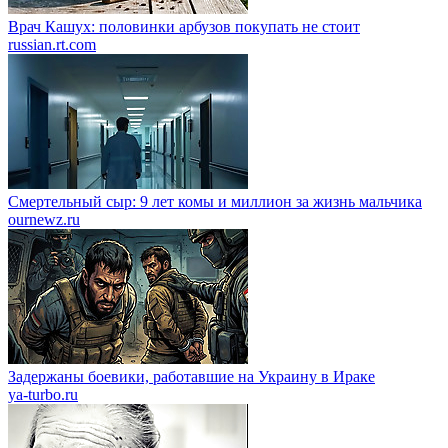
Врач Кашух: половинки арбузов покупать не стоит
russian.rt.com
Смертельный сыр: 9 лет комы и миллион за жизнь мальчика
ournewz.ru
Задержаны боевики, работавшие на Украину в Ираке
ya-turbo.ru