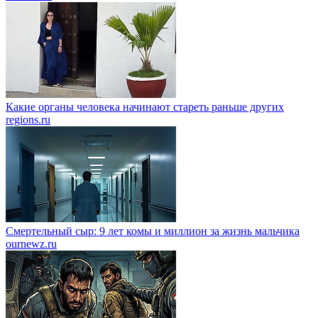
Какие органы человека начинают стареть раньше других
regions.ru
Смертельный сыр: 9 лет комы и миллион за жизнь мальчика
ournewz.ru