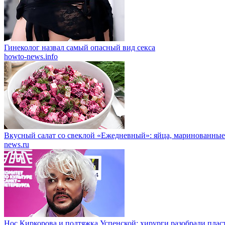
Гинеколог назвал самый опасный вид секса
howto-news.info
Вкусный салат со свеклой «Ежедневный»: яйца, маринованные
news.ru
Нос Киркорова и подтяжка Успенской: хирурги разобрали пласт