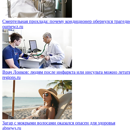
Смертельная прохлада: почему кондиционер обернулся трагеди
ournewz.ru
Врач Лоиков: людям после инфаркта или инсульта можно летать
regions.ru
Загар с мокрыми волосами оказался опасен для здоровья
abnews.ru