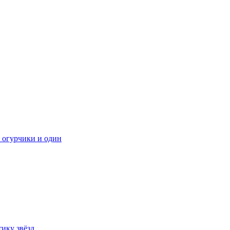
 огурчики и один
ику звёзд