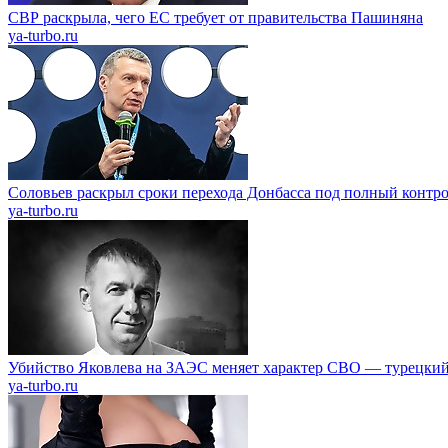
СВР раскрыла, чего ЕС требует от правительства Пашиняна
ya-turbo.ru
Соловьев раскрыл сроки перехода Донбасса под полный контр
ya-turbo.ru
Убийство Яковлева на ЗАЭС меняет характер СВО — турецкий
ya-turbo.ru