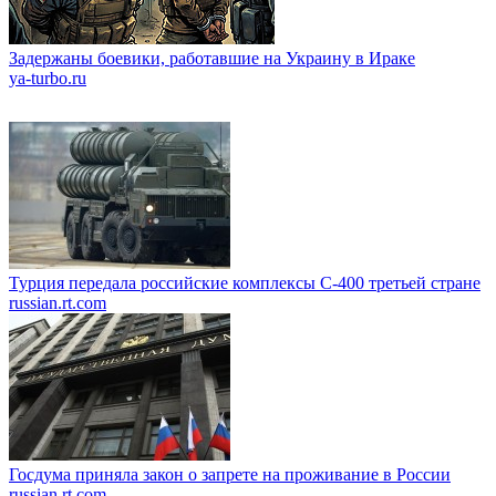
Задержаны боевики, работавшие на Украину в Ираке
ya-turbo.ru
Турция передала российские комплексы С-400 третьей стране
russian.rt.com
Госдума приняла закон о запрете на проживание в России
russian.rt.com