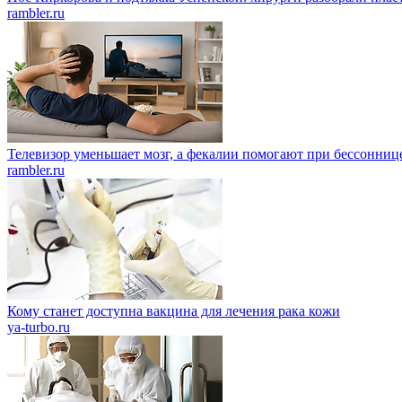
rambler.ru
Телевизор уменьшает мозг, а фекалии помогают при бессонниц
rambler.ru
Кому станет доступна вакцина для лечения рака кожи
ya-turbo.ru