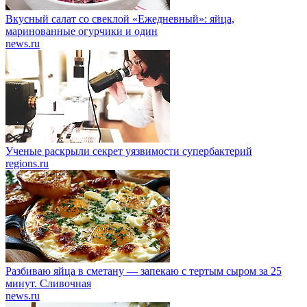
Вкусный салат со свеклой «Ежедневный»: яйца,
маринованные огурчики и один
news.ru
Ученые раскрыли секрет уязвимости супербактерий
regions.ru
Разбиваю яйца в сметану — запекаю с тертым сыром за 25
минут. Сливочная
news.ru