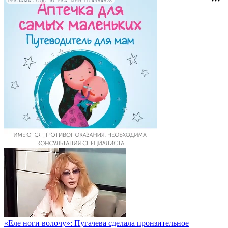
РЕКЛАМА • ООО "ЮТЕКА" ИНН 7704384878
«Еле ноги волочу»: Пугачева сделала пронзительное