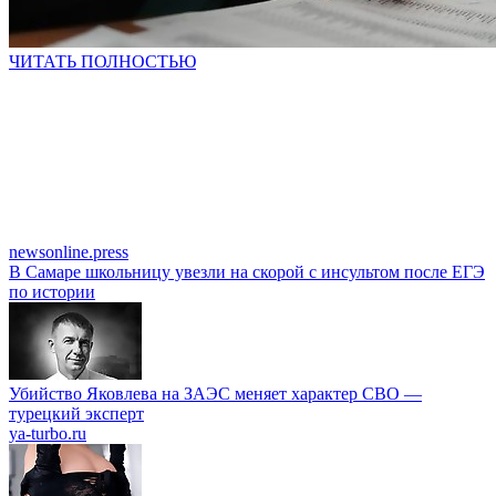
ЧИТАТЬ ПОЛНОСТЬЮ
newsonline.press
В Самаре школьницу увезли на скорой с инсультом после ЕГЭ
по истории
Убийство Яковлева на ЗАЭС меняет характер СВО —
турецкий эксперт
ya-turbo.ru