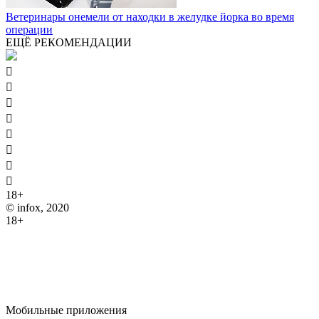
Ветеринары онемели от находки в желудке йорка во время
операции
ЕЩЁ РЕКОМЕНДАЦИИ








18+
© infox, 2020
18+
На информационных ресурсах INFOX применяются
рекомендательные технологии (информационные технологии
предоставления информации на основе сбора, систематизации
и анализа сведений, относящихся к предпочтениям
пользователей сети "Интернет", находящихся на территории
Российской Федерации).
Мобильные приложения