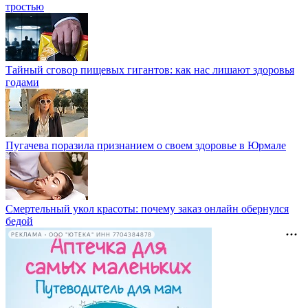
тростью
Тайный сговор пищевых гигантов: как нас лишают здоровья
годами
Пугачева поразила признанием о своем здоровье в Юрмале
Смертельный укол красоты: почему заказ онлайн обернулся
бедой
РЕКЛАМА • ООО "ЮТЕКА" ИНН 7704384878