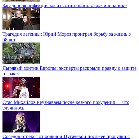
Загадочная инфекция косит сотни бойцов: врачи в панике
Трагедия легенды: Юрий Мороз проиграл борьбу за жизнь в
68 лет
Дырявый зонтик Европы: эксперты раскрыли правду о защите
от ракет
Стас Михайлов неузнаваем после резкого похудения — что
случилось
Соседов отрекся от больной Пугачевой после ее прогулки с