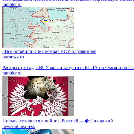
rambler.ru
«Все оставили»: экс-комбат ВСУ о Гуляйполе
ournewz.ru
Раскрыто, откуда ВСУ могли запустить БПЛА по Омской облас
rambler.ru
Польша готовится к войне с Россией —� Сикорский
newsonline.press