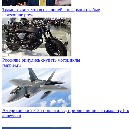
Трамп заявил, что все европейские армии слабые
newsonline.press
Россияне ринулись скупать мотоциклы
rambler.ru
Американский F-35 поплатился, приблизившись к самолету Ро
abnews.ru