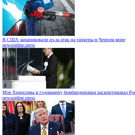
В США запаниковали из-за атак на танкеры в Черном море
newsonline.press
Мэр Хиросимы в годовщину бомбардировки раскритиковал Ро
newsonline.press