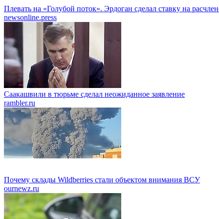
Плевать на «Голубой поток». Эрдоган сделал ставку на расчле
newsonline.press
Саакашвили в тюрьме сделал неожиданное заявление
rambler.ru
Почему склады Wildberries стали объектом внимания ВСУ
ournewz.ru