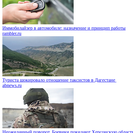
Иммобилайзер в автомобиле: назначение и принцип работы
rambler.ru
Туриста шокировало отношение таксистов в Дагестане
abnews.ru
Неожиданный поворот. Боевики покидают Херсонскую област