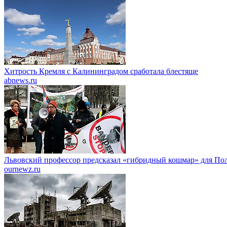
Хитрость Кремля с Калининградом сработала блестяще
abnews.ru
Львовский профессор предсказал «гибридный кошмар» для По
ournewz.ru