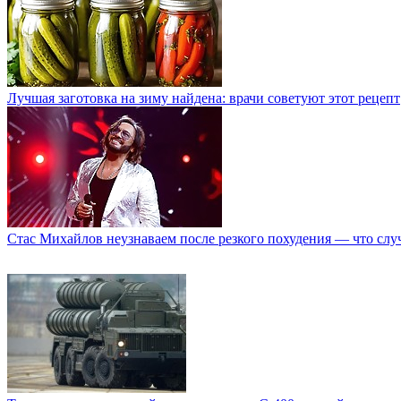
Лучшая заготовка на зиму найдена: врачи советуют этот рецепт
Стас Михайлов неузнаваем после резкого похудения — что слу