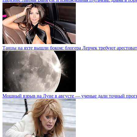
Танцы на яхте вышли боком: блогера Лерчек требуют арестоват
Мощный взрыв на Луне в августе — ученые дали точный прог