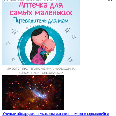
РЕКЛАМА • ООО "ЮТЕКА" ИНН 7704384878
Ученые обнаружили «коконы жизни» внутри взорвавшейся