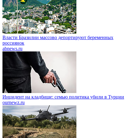
Власти Бразилии массово депортируют беременных
россиянок
abnews.ru
Инцидент на кладбище: семью политика убили в Турции
ournewz.ru