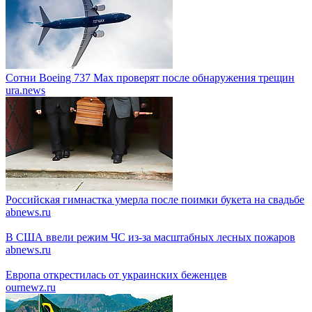
Сотни Boeing 737 Max проверят после обнаружения трещин
ura.news
Российская гимнастка умерла после поимки букета на свадьбе
abnews.ru
В США ввели режим ЧС из-за масштабных лесных пожаров
abnews.ru
Европа открестилась от украинских беженцев
ournewz.ru