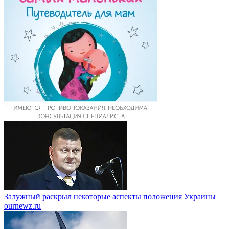
Залужный раскрыл некоторые аспекты положения Украины
ournewz.ru