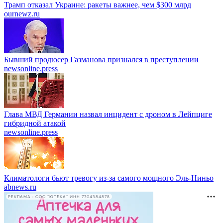
Трамп отказал Украине: ракеты важнее, чем $300 млрд
ournewz.ru
Бывший продюсер Газманова признался в преступлении
newsonline.press
Глава МВД Германии назвал инцидент с дроном в Лейпциге
гибридной атакой
newsonline.press
Климатологи бьют тревогу из-за самого мощного Эль-Ниньо
abnews.ru
РЕКЛАМА • ООО "ЮТЕКА" ИНН 7704384878