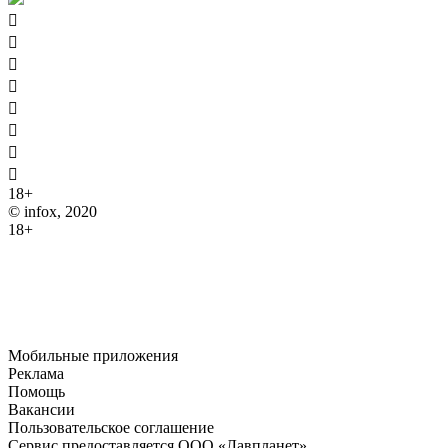








18+
© infox, 2020
18+
На информационных ресурсах INFOX применяются
рекомендательные технологии (информационные технологии
предоставления информации на основе сбора, систематизации
и анализа сведений, относящихся к предпочтениям
пользователей сети "Интернет", находящихся на территории
Российской Федерации).
Мобильные приложения
Реклама
Помощь
Вакансии
Пользовательское соглашение
Сервис предоставляется ООО «Лавпланет»