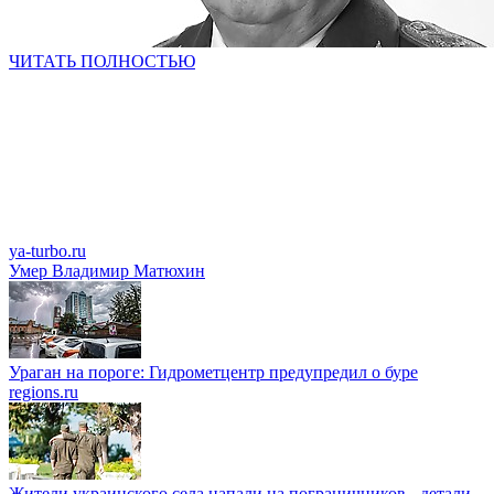
ЧИТАТЬ ПОЛНОСТЬЮ
ya-turbo.ru
Умер Владимир Матюхин
Ураган на пороге: Гидрометцентр предупредил о буре
regions.ru
Жители украинского села напали на пограничников - детали