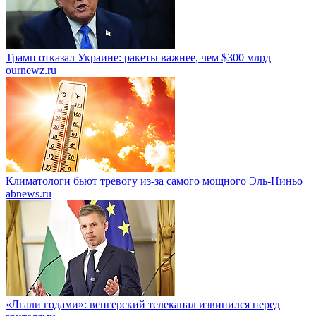
Трамп отказал Украине: ракеты важнее, чем $300 млрд
ournewz.ru
Климатологи бьют тревогу из-за самого мощного Эль-Ниньо
abnews.ru
«Лгали годами»: венгерский телеканал извинился перед