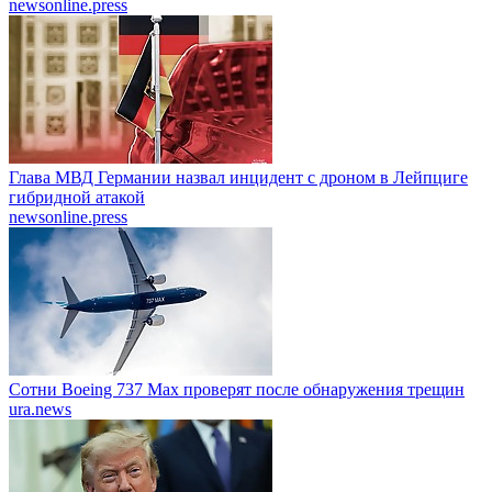
newsonline.press
Глава МВД Германии назвал инцидент с дроном в Лейпциге
гибридной атакой
newsonline.press
Сотни Boeing 737 Max проверят после обнаружения трещин
ura.news