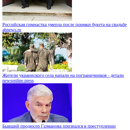
Российская гимнастка умерла после поимки букета на свадьбе
abnews.ru
Жители украинского села напали на пограничников - детали
newsonline.press
Бывший продюсер Газманова признался в преступлении