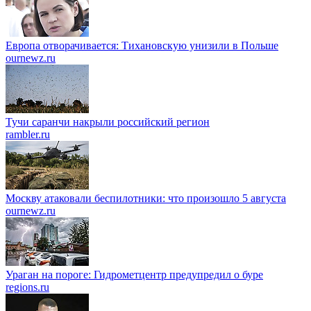
Европа отворачивается: Тихановскую унизили в Польше
ournewz.ru
Тучи саранчи накрыли российский регион
rambler.ru
Москву атаковали беспилотники: что произошло 5 августа
ournewz.ru
Ураган на пороге: Гидрометцентр предупредил о буре
regions.ru