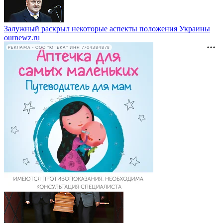
Залужный раскрыл некоторые аспекты положения Украины
ournewz.ru
РЕКЛАМА • ООО "ЮТЕКА" ИНН 7704384878