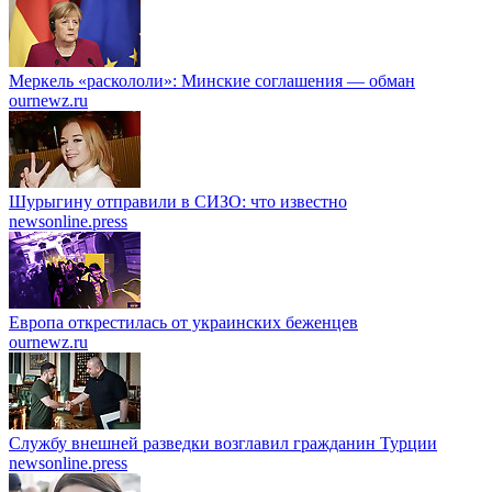
Меркель «раскололи»: Минские соглашения — обман
ournewz.ru
Шурыгину отправили в СИЗО: что известно
newsonline.press
Европа открестилась от украинских беженцев
ournewz.ru
Службу внешней разведки возглавил гражданин Турции
newsonline.press