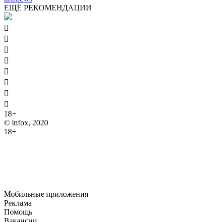
ЕЩЁ РЕКОМЕНДАЦИИ








18+
© infox, 2020
18+
На информационных ресурсах INFOX применяются
рекомендательные технологии (информационные технологии
предоставления информации на основе сбора, систематизации
и анализа сведений, относящихся к предпочтениям
пользователей сети "Интернет", находящихся на территории
Российской Федерации).
Мобильные приложения
Реклама
Помощь
Вакансии