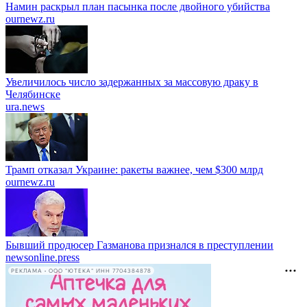
Намин раскрыл план пасынка после двойного убийства
ournewz.ru
Увеличилось число задержанных за массовую драку в
Челябинске
ura.news
Трамп отказал Украине: ракеты важнее, чем $300 млрд
ournewz.ru
Бывший продюсер Газманова признался в преступлении
newsonline.press
РЕКЛАМА • ООО "ЮТЕКА" ИНН 7704384878