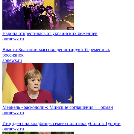
Европа открестилась от украинских беженцев
ournewz.ru
Власти Бразилии массово депортируют беременных
россиянок
abnews.ru
Меркель «раскололи»: Минские соглашения — обман
ournewz.ru
Инцидент на кладбище: семью политика убили в Турции
ournewz.ru