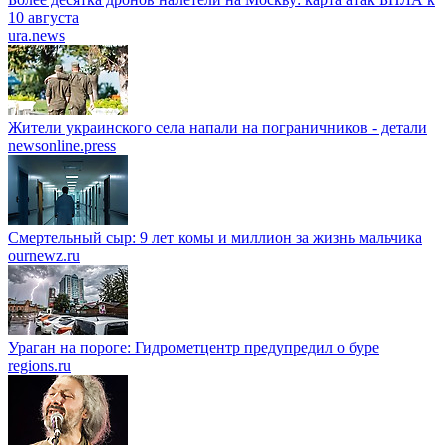
10 августа
ura.news
Жители украинского села напали на пограничников - детали
newsonline.press
Смертельный сыр: 9 лет комы и миллион за жизнь мальчика
ournewz.ru
Ураган на пороге: Гидрометцентр предупредил о буре
regions.ru