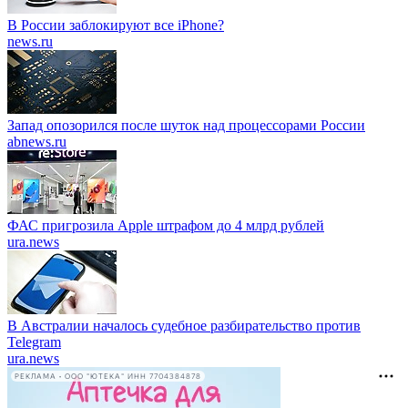
В России заблокируют все iPhone?
news.ru
Запад опозорился после шуток над процессорами России
abnews.ru
ФАС пригрозила Apple штрафом до 4 млрд рублей
ura.news
В Австралии началось судебное разбирательство против
Telegram
ura.news
РЕКЛАМА • ООО "ЮТЕКА" ИНН 7704384878