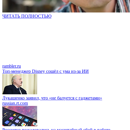
ЧИТАТЬ ПОЛНОСТЬЮ
rambler.ru
Топ-менеджер Disney сошёл с ума из-за ИИ
Лукашенко заявил, что «не балуется с гаджетами»
russian.rt.com
Россияне пожаловались на масштабный сбой в работе