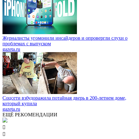
Журналисты угомонили инсайдеров и опровергли слухи о
проблемах с выпуском
gazeta.ru
Соцсети взбудоражила потайная дверь в 200-летнем доме,
который купила
gazeta.ru
ЕЩЁ РЕКОМЕНДАЦИИ

