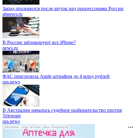
Запад опозорился после шуток над процессорами России
abnews.ru
В России заблокируют все iPhone?
news.ru
ФАС пригрозила Apple штрафом до 4 млрд рублей
ura.news
В Австралии началось судебное разбирательство против
Telegram
ura.news
РЕКЛАМА • ООО "ЮТЕКА" ИНН 7704384878