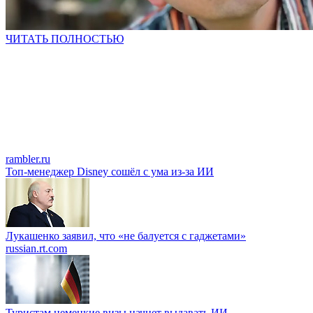
ЧИТАТЬ ПОЛНОСТЬЮ
rambler.ru
Топ-менеджер Disney сошёл с ума из-за ИИ
Лукашенко заявил, что «не балуется с гаджетами»
russian.rt.com
Туристам немецкие визы начнет выдавать ИИ