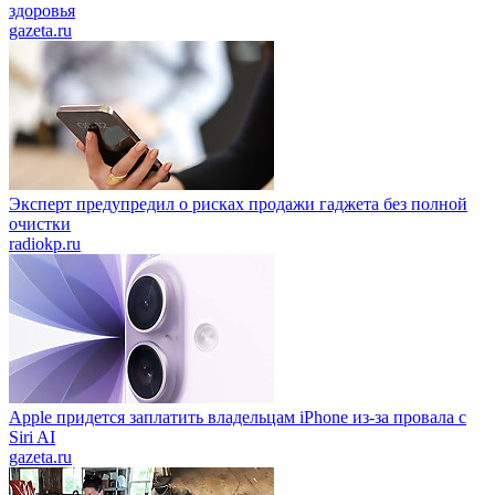
здоровья
gazeta.ru
Эксперт предупредил о рисках продажи гаджета без полной
очистки
radiokp.ru
Apple придется заплатить владельцам iPhone из-за провала с
Siri AI
gazeta.ru