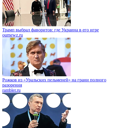
Трамп выбрал фаворитов: где Украина в его игре
ournewz.ru
Рожков из «Уральских пельменей» на грани полного
разорения
rambler.ru