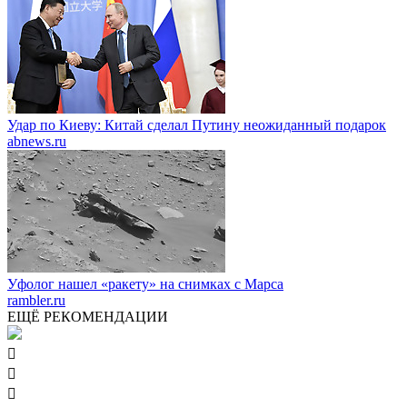
Удар по Киеву: Китай сделал Путину неожиданный подарок
abnews.ru
Уфолог нашел «ракету» на снимках с Марса
rambler.ru
ЕЩЁ РЕКОМЕНДАЦИИ


