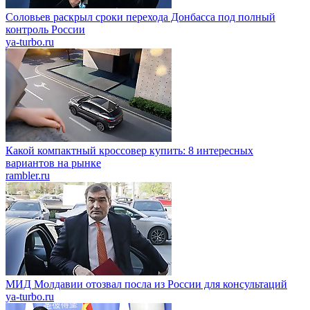
Соловьев раскрыл сроки перехода Донбасса под полный
контроль России
ya-turbo.ru
Какой компактный кроссовер купить: 8 интересных
вариантов на рынке
rambler.ru
МИД Молдавии отозвал посла из России для консультаций
ya-turbo.ru