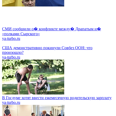
СМИ сообщили о� конфликте между� Драпатым и�
«полками Сырского»
ya-turbo.ru
США демонстративно покинули Совбез ООН: что
произошло?
ya-turbo.ru
В Госдуме хотят ввести ежемесячную родительскую зарплату
ya-turbo.ru