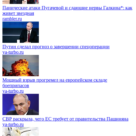
Панические атаки Пугачевой и сдающие нервы Галкина*: как
живет звездная
rambler.ru
Путин сделал прогноз о завершении спецоперации
ya-turbo.ru
Мощный взрыв прогремел на европейском складе
боеприпасов
ya-turbo.ru
СВР раскрыла, чего ЕС требует от правительства Пашиняна
ya-turbo.ru