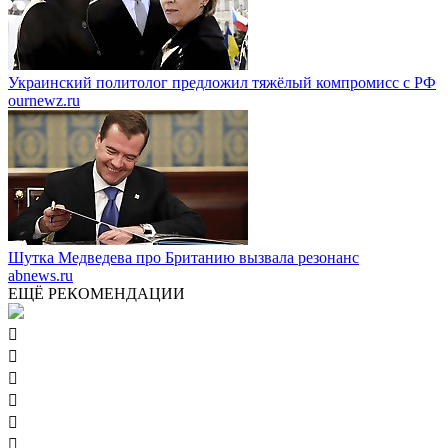
Украинский политолог предложил тяжёлый компромисс с РФ
ournewz.ru
Шутка Медведева про Британию вызвала резонанс
abnews.ru
ЕЩЁ РЕКОМЕНДАЦИИ





