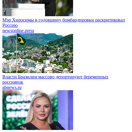
Мэр Хиросимы в годовщину бомбардировки раскритиковал
Россию
newsonline.press
Власти Бразилии массово депортируют беременных
россиянок
abnews.ru