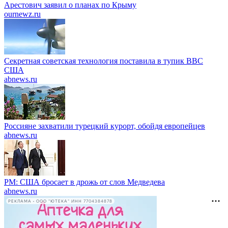
Арестович заявил о планах по Крыму
ournewz.ru
Секретная советская технология поставила в тупик ВВС
США
abnews.ru
Россияне захватили турецкий курорт, обойдя европейцев
abnews.ru
PM: США бросает в дрожь от слов Медведева
abnews.ru
РЕКЛАМА • ООО "ЮТЕКА" ИНН 7704384878