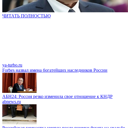
ЧИТАТЬ ПОЛНОСТЬЮ
ya-turbo.ru
Forbes назвал имена богатейших наследников России
АБН24: Россия резко изменила свое отношение к КНДР
abnews.ru
Российская гимнастка умерла после поимки букета на свадьбе