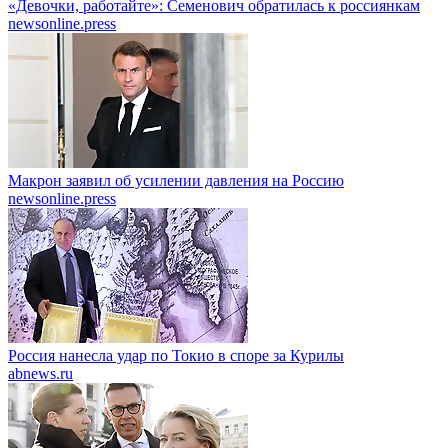
«Девочки, работайте»: Семенович обратилась к россиянкам
newsonline.press
Макрон заявил об усилении давления на Россию
newsonline.press
Россия нанесла удар по Токио в споре за Курилы
abnews.ru