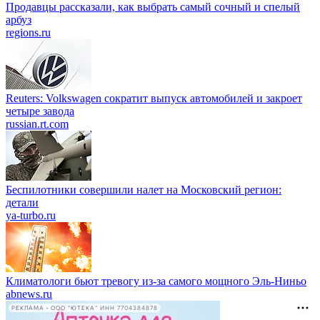
Продавцы рассказали, как выбрать самый сочный и спелый
арбуз
regions.ru
Reuters: Volkswagen сократит выпуск автомобилей и закроет
четыре завода
russian.rt.com
Беспилотники совершили налет на Московский регион:
детали
ya-turbo.ru
Климатологи бьют тревогу из-за самого мощного Эль-Ниньо
abnews.ru
РЕКЛАМА • ООО "ЮТЕКА" ИНН 7704384878