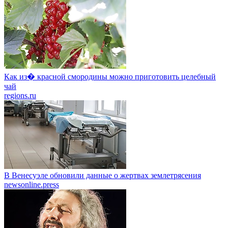
Как из� красной смородины можно приготовить целебный
чай
regions.ru
В Венесуэле обновили данные о жертвах землетрясения
newsonline.press