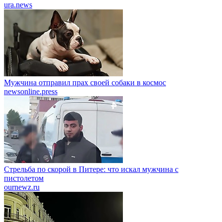
ura.news
Мужчина отправил прах своей собаки в космос
newsonline.press
Стрельба по скорой в Питере: что искал мужчина с
пистолетом
ournewz.ru