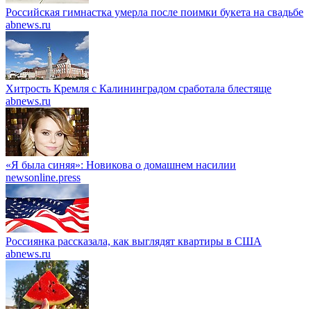
Российская гимнастка умерла после поимки букета на свадьбе
abnews.ru
Хитрость Кремля с Калининградом сработала блестяще
abnews.ru
«Я была синяя»: Новикова о домашнем насилии
newsonline.press
Россиянка рассказала, как выглядят квартиры в США
abnews.ru