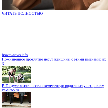
ЧИТАТЬ ПОЛНОСТЬЮ
howto-news.info
Пожизненное проклятие несут женщины с этими именами: их
3
В Госдуме хотят ввести ежемесячную родительскую зарплату
ya-turbo.ru