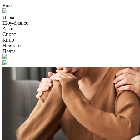
Ещё
Игры
Шоу-бизнес
Авто
Спорт
Кино
Новости
Почта