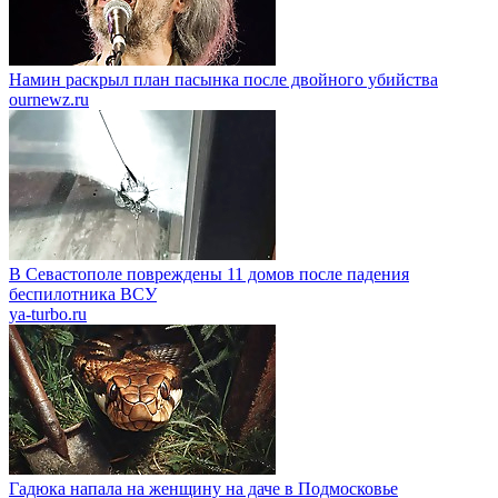
Намин раскрыл план пасынка после двойного убийства
ournewz.ru
В Севастополе повреждены 11 домов после падения
беспилотника ВСУ
ya-turbo.ru
Гадюка напала на женщину на даче в Подмосковье