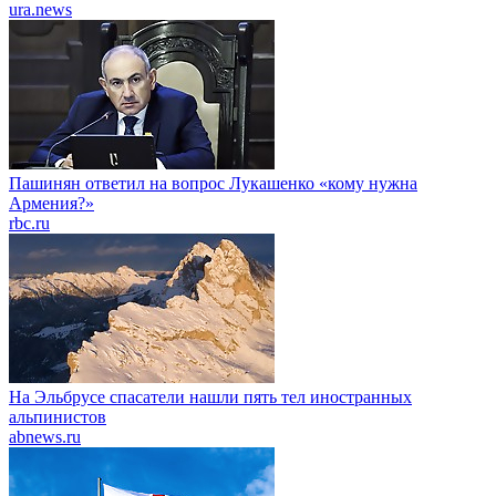
ura.news
Пашинян ответил на вопрос Лукашенко «кому нужна
Армения?»
rbc.ru
На Эльбрусе спасатели нашли пять тел иностранных
альпинистов
abnews.ru