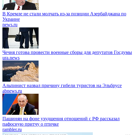
В Кремле не стали молчать из-за позиции Азербайджана по
Украине
news.ru
Чечня готова провести военные сборы для депутатов Госдумы
ura.news
Альпинист назвал причину гибели туристов на Эльбрусе
abnews.ru
Пашинян на фоне ухудшения отношений с РФ рассказал
пафосную притчу о птичке
rambler.ru