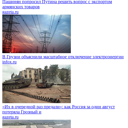
Пашинян попросил Путина решить вопрос с экспортом
армянских товаров
gazeta.ru
В Грузии объяснили масштабное отключение электроэнергии
infox.ru
«Их в очередной раз предали»: как Россия за один август
потеряла Грозный и
gazeta.ru