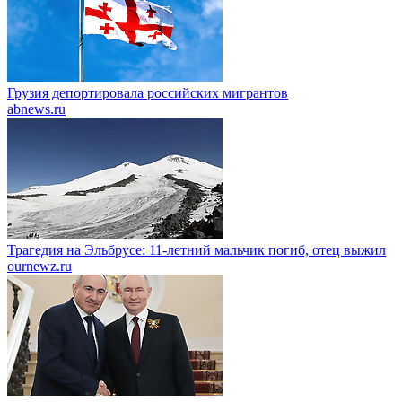
Грузия депортировала российских мигрантов
abnews.ru
Трагедия на Эльбрусе: 11-летний мальчик погиб, отец выжил
ournewz.ru