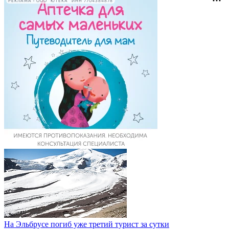
РЕКЛАМА • ООО "ЮТЕКА" ИНН 7704384878
На Эльбрусе погиб уже третий турист за сутки