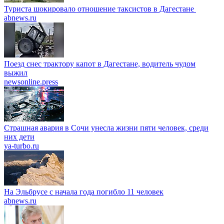
Туриста шокировало отношение таксистов в Дагестане
abnews.ru
Поезд снес трактору капот в Дагестане, водитель чудом
выжил
newsonline.press
Страшная авария в Сочи унесла жизни пяти человек, среди
них дети
ya-turbo.ru
На Эльбрусе с начала года погибло 11 человек
abnews.ru