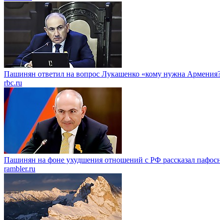
Пашинян ответил на вопрос Лукашенко «кому нужна Армения
rbc.ru
Пашинян на фоне ухудшения отношений с РФ рассказал пафос
rambler.ru