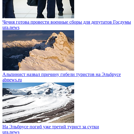
Чечня готова провести военные сборы для депутатов Госдумы
ura.news
Альпинист назвал причину гибели туристов на Эльбрусе
abnews.ru
На Эльбрусе погиб уже третий турист за сутки
ura.news