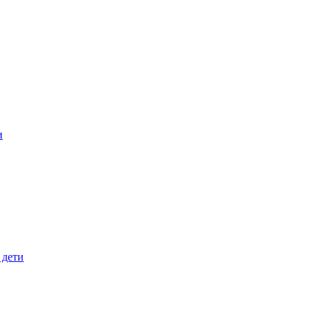
и
 дети