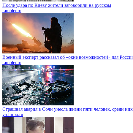
После удара по Киеву жители заговорили на русском
rambler.ru
Военный эксперт рассказал об «окне возможностей» для Росси
rambler.ru
Страшная авария в Сочи унесла жизни пяти человек, среди них
ya-turbo.ru