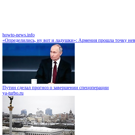
howto-news.info
«Определились, ну вот и ладушки»: Армения прошла точку нев
Путин сделал прогноз о завершении спецоперации
ya-turbo.ru