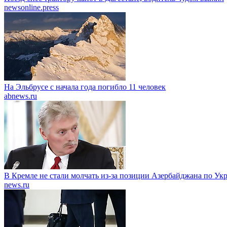
newsonline.press
На Эльбрусе с начала года погибло 11 человек
abnews.ru
В Кремле не стали молчать из-за позиции Азербайджана по Ук
news.ru