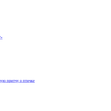
?»
ную притчу о птичке