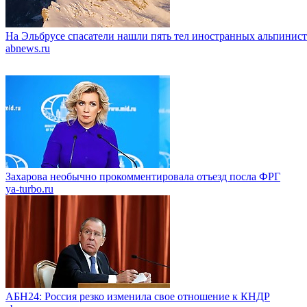
На Эльбрусе спасатели нашли пять тел иностранных альпинис
abnews.ru
Захарова необычно прокомментировала отъезд посла ФРГ
ya-turbo.ru
АБН24: Россия резко изменила свое отношение к КНДР