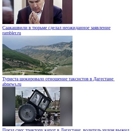
Саакашвили в тюрьме сделал неожиданное заявление
rambler.ru
Туриста шокировало отношение таксистов в Дагестане
abnews.ru
Поезд снес трактору капот в Дагестане, водитель чудом выжил