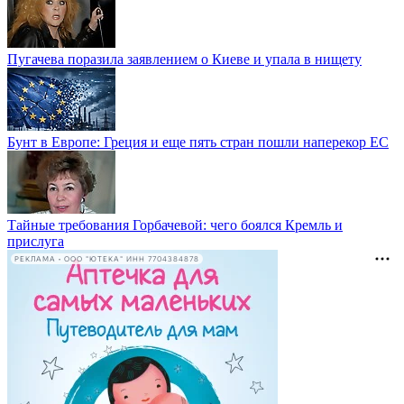
Пугачева поразила заявлением о Киеве и упала в нищету
Бунт в Европе: Греция и еще пять стран пошли наперекор ЕС
Тайные требования Горбачевой: чего боялся Кремль и
прислуга
РЕКЛАМА • ООО "ЮТЕКА" ИНН 7704384878