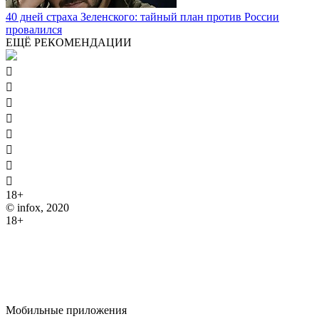
40 дней страха Зеленского: тайный план против России
провалился
ЕЩЁ РЕКОМЕНДАЦИИ








18+
© infox, 2020
18+
На информационных ресурсах INFOX применяются
рекомендательные технологии (информационные технологии
предоставления информации на основе сбора, систематизации
и анализа сведений, относящихся к предпочтениям
пользователей сети "Интернет", находящихся на территории
Российской Федерации).
Мобильные приложения