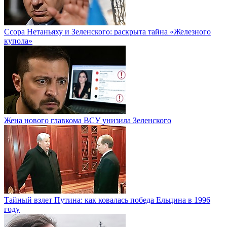
Ссора Нетаньяху и Зеленского: раскрыта тайна «Железного
купола»
Жена нового главкома ВСУ унизила Зеленского
Тайный взлет Путина: как ковалась победа Ельцина в 1996
году