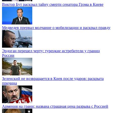
Виктор Бут раскрыл тайну смерти сенатора Грэма в Киеве
Медведев прервал молчание о мобилизации и раскрыл правду
Эрдоган перешел черту: турецкие истребители у границ
России
Зеленский не возвращается в Киев после ударов: раскрыта
причина
Армения на грани: названа страшная цена разрыва с Россией