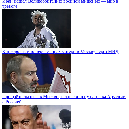
Иран назвал Великобританию военной мишенью — мир в
тревоге
Киркоров тайно перевез прах матери в Москву через МИД
Прощайте льготы: в Москве раскрыли цену разрыва Армении
с Россией