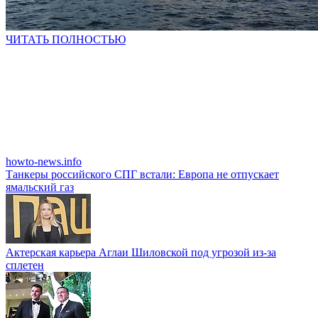
ЧИТАТЬ ПОЛНОСТЬЮ
howto-news.info
Танкеры российского СПГ встали: Европа не отпускает
ямальский газ
Актерская карьера Аглаи Шиловской под угрозой из-за
сплетен