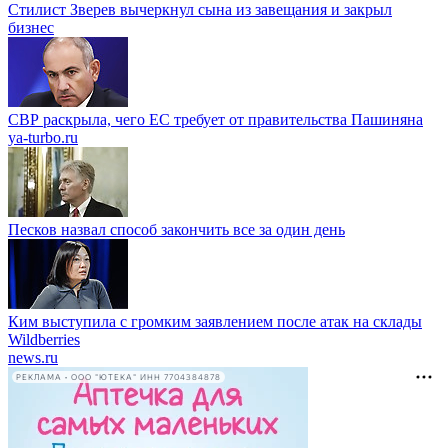
Стилист Зверев вычеркнул сына из завещания и закрыл
бизнес
СВР раскрыла, чего ЕС требует от правительства Пашиняна
ya-turbo.ru
Песков назвал способ закончить все за один день
Ким выступила с громким заявлением после атак на склады
Wildberries
news.ru
РЕКЛАМА • ООО "ЮТЕКА" ИНН 7704384878