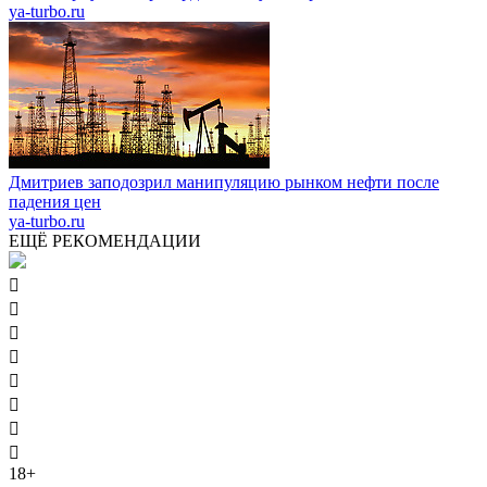
ya-turbo.ru
Дмитриев заподозрил манипуляцию рынком нефти после
падения цен
ya-turbo.ru
ЕЩЁ РЕКОМЕНДАЦИИ








18+