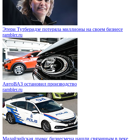
Этери Тутберидзе потеряла миллионы на своем бизнесе
rambler.ru
АвтоВАЗ остановил производство
rambler.ru
Малайзийская драма: бизнесмена нашли связанным в реке