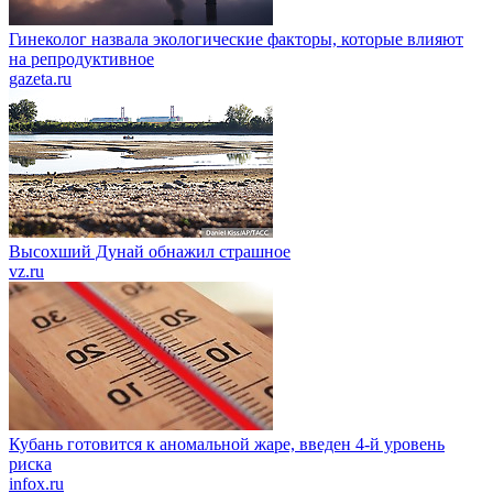
Гинеколог назвала экологические факторы, которые влияют
на репродуктивное
gazeta.ru
Высохший Дунай обнажил страшное
vz.ru
Кубань готовится к аномальной жаре, введен 4-й уровень
риска
infox.ru