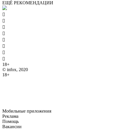
ЕЩЁ РЕКОМЕНДАЦИИ








18+
© infox, 2020
18+
На информационных ресурсах INFOX применяются
рекомендательные технологии (информационные технологии
предоставления информации на основе сбора, систематизации
и анализа сведений, относящихся к предпочтениям
пользователей сети "Интернет", находящихся на территории
Российской Федерации).
Мобильные приложения
Реклама
Помощь
Вакансии