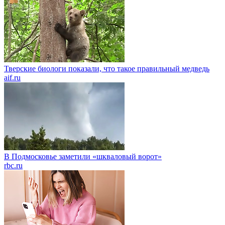
Тверские биологи показали, что такое правильный медведь
aif.ru
В Подмосковье заметили «шкваловый ворот»
rbc.ru