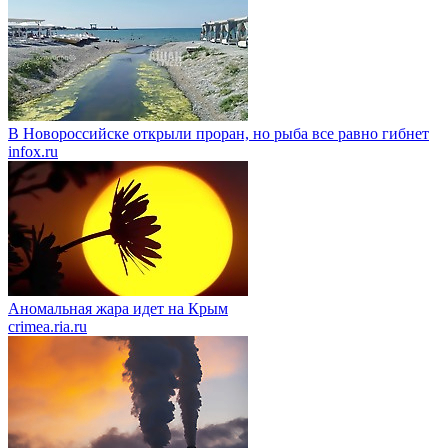
В Новороссийске открыли проран, но рыба все равно гибнет
infox.ru
Аномальная жара идет на Крым
crimea.ria.ru