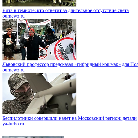
Ялта в темноте: кто ответит за длительное отсутствие света
ournewz.ru
Львовский профессор предсказал «гибридный кошмар» для По
ournewz.ru
Беспилотники совершили налет на Московский регион: детали
ya-turbo.ru