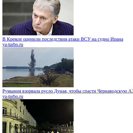
В Кремле оценили последствия атаки ВСУ на судно Ирана
ya-turbo.ru
Румыния взорвала русло Дуная, чтобы спасти Чернаводскую 
ya-turbo.ru