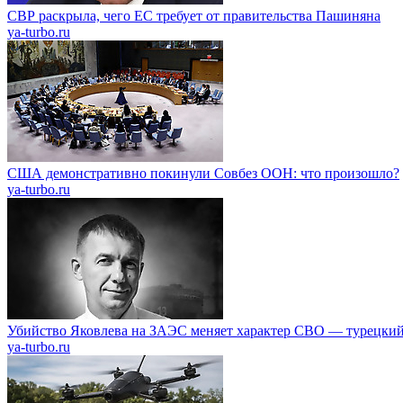
СВР раскрыла, чего ЕС требует от правительства Пашиняна
ya-turbo.ru
США демонстративно покинули Совбез ООН: что произошло?
ya-turbo.ru
Убийство Яковлева на ЗАЭС меняет характер СВО — турецкий
ya-turbo.ru