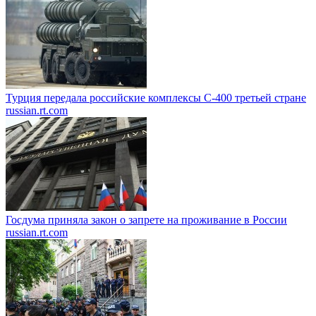
Турция передала российские комплексы С-400 третьей стране
russian.rt.com
Госдума приняла закон о запрете на проживание в России
russian.rt.com