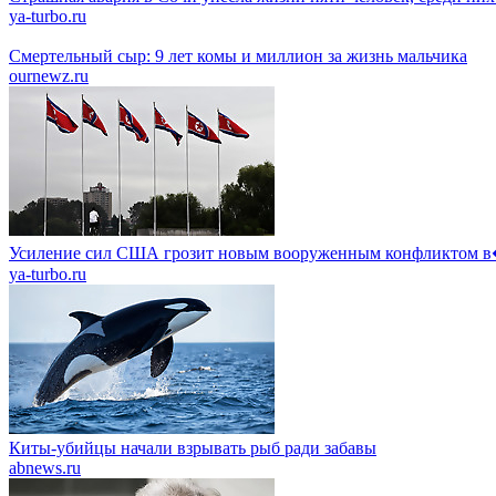
ya-turbo.ru
Смертельный сыр: 9 лет комы и миллион за жизнь мальчика
ournewz.ru
Усиление сил США грозит новым вооруженным конфликтом
ya-turbo.ru
Киты-убийцы начали взрывать рыб ради забавы
abnews.ru