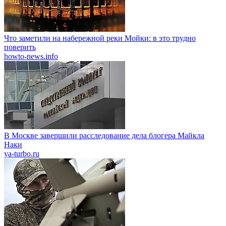
Что заметили на набережной реки Мойки: в это трудно
поверить
howto-news.info
В Москве завершили расследование дела блогера Майкла
Наки
ya-turbo.ru