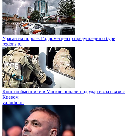
Ураган на пороге: Гидрометцентр предупредил о буре
regions.ru
Криптообменники в Москве попали под удар из-за связи с
Киевом
ya-turbo.ru