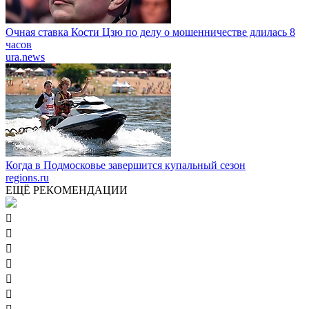
Очная ставка Кости Цзю по делу о мошенничестве длилась 8
часов
ura.news
Когда в Подмосковье завершится купальный сезон
regions.ru
ЕЩЁ РЕКОМЕНДАЦИИ





