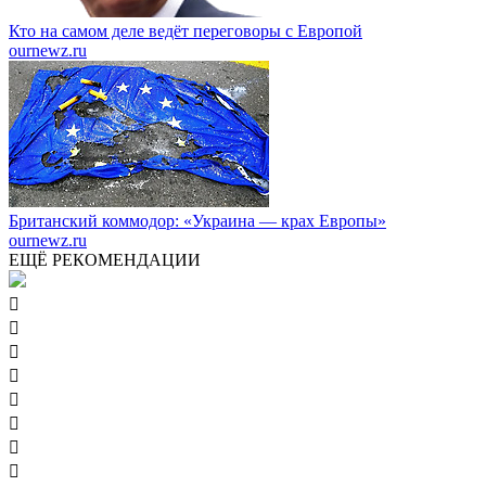
Кто на самом деле ведёт переговоры с Европой
ournewz.ru
Британский коммодор: «Украина — крах Европы»
ournewz.ru
ЕЩЁ РЕКОМЕНДАЦИИ







