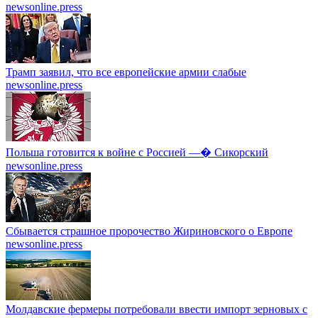
newsonline.press
Трамп заявил, что все европейские армии слабые
newsonline.press
Польша готовится к войне с Россией —� Сикорский
newsonline.press
Сбывается страшное пророчество Жириновского о Европе
newsonline.press
Молдавские фермеры потребовали ввести импорт зерновых с