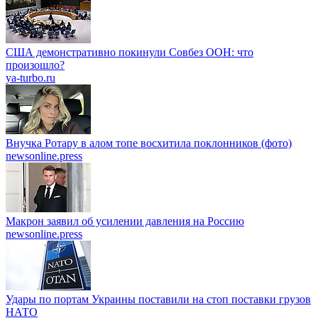
США демонстративно покинули Совбез ООН: что
произошло?
ya-turbo.ru
Внучка Ротару в алом топе восхитила поклонников (фото)
newsonline.press
Макрон заявил об усилении давления на Россию
newsonline.press
Удары по портам Украины поставили на стоп поставки грузов
НАТО