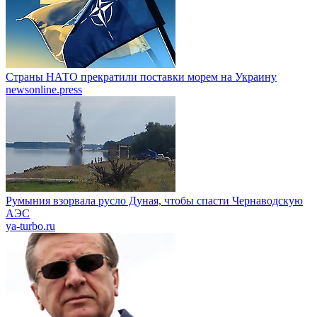
Страны НАТО прекратили поставки морем на Украину
newsonline.press
Румыния взорвала русло Дуная, чтобы спасти Чернаводскую
АЭС
ya-turbo.ru