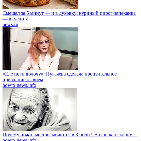
Смешал за 5 минут — и в духовку: куриный пирог-запеканка
— вкуснота
news.ru
«Еле ноги волочу»: Пугачева сделала пронзительное
признание о своем
howto-news.info
Почему пожилые просыпаются в 3 ночи? Это знак о скором…
howto-news.info