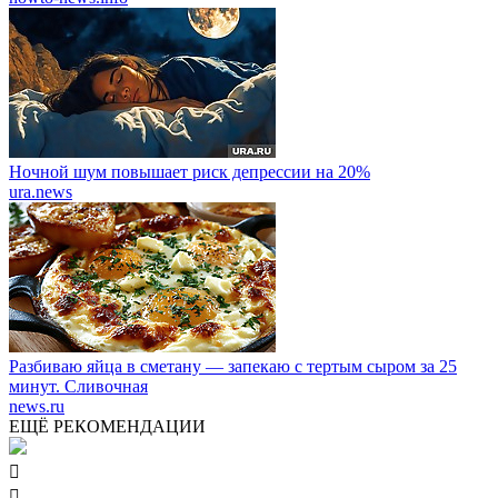
Ночной шум повышает риск депрессии на 20%
ura.news
Разбиваю яйца в сметану — запекаю с тертым сыром за 25
минут. Сливочная
news.ru
ЕЩЁ РЕКОМЕНДАЦИИ

