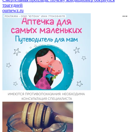
трагедией
ournewz.ru
РЕКЛАМА • ООО "ЮТЕКА" ИНН 7704384878