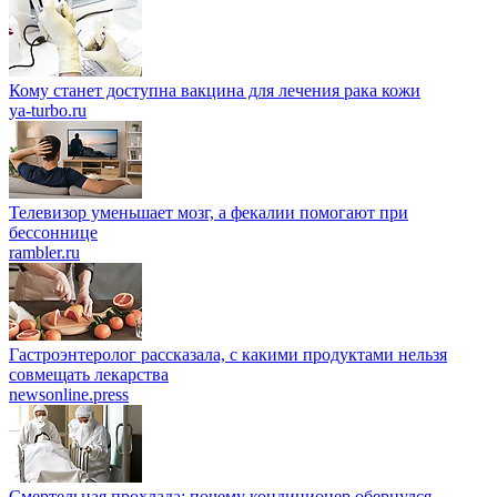
Кому станет доступна вакцина для лечения рака кожи
ya-turbo.ru
Телевизор уменьшает мозг, а фекалии помогают при
бессоннице
rambler.ru
Гастроэнтеролог рассказала, с какими продуктами нельзя
совмещать лекарства
newsonline.press
Смертельная прохлада: почему кондиционер обернулся