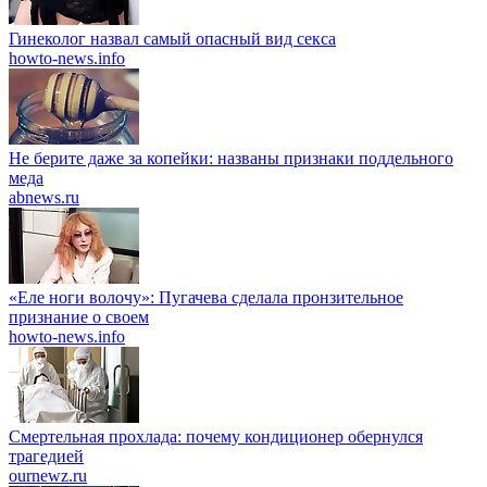
Гинеколог назвал самый опасный вид секса
howto-news.info
Не берите даже за копейки: названы признаки поддельного
меда
abnews.ru
«Еле ноги волочу»: Пугачева сделала пронзительное
признание о своем
howto-news.info
Смертельная прохлада: почему кондиционер обернулся
трагедией
ournewz.ru