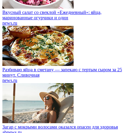
Вкусный салат со свеклой «Ежедневный»: яйца,
маринованные огурчики и один
news.ru
Разбиваю яйца в сметану — запекаю с тертым сыром за 25
минут. Сливочная
news.ru
Загар с мокрыми волосами оказался опасен для здоровья
abnews.ru