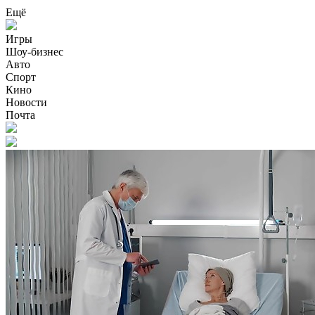
Ещё
Игры
Шоу-бизнес
Авто
Спорт
Кино
Новости
Почта