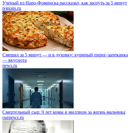
Ученый из Наро-Фоминска рассказал, как заснуть за 5 минут
regions.ru
Смешал за 5 минут — и в духовку: куриный пирог-запеканка
— вкуснота
news.ru
Смертельный сыр: 9 лет комы и миллион за жизнь мальчика
ournewz.ru