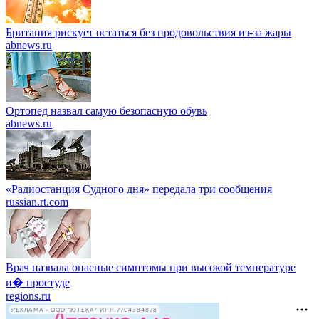
Британия рискует остаться без продовольствия из-за жары
abnews.ru
Ортопед назвал самую безопасную обувь
abnews.ru
«Радиостанция Судного дня» передала три сообщения
russian.rt.com
Врач назвала опасные симптомы при высокой температуре
и� простуде
regions.ru
РЕКЛАМА • ООО "ЮТЕКА" ИНН 7704384878