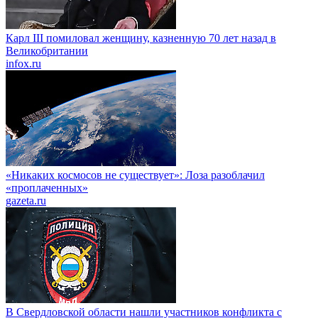
Карл III помиловал женщину, казненную 70 лет назад в
Великобритании
infox.ru
«Никаких космосов не существует»: Лоза разоблачил
«проплаченных»
gazeta.ru
В Свердловской области нашли участников конфликта с