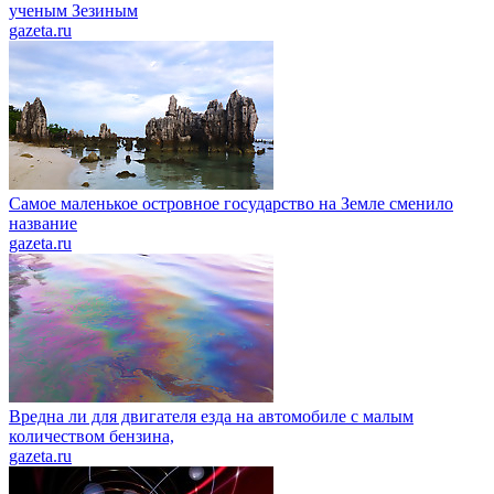
ученым Зезиным
gazeta.ru
Самое маленькое островное государство на Земле сменило
название
gazeta.ru
Вредна ли для двигателя езда на автомобиле с малым
количеством бензина,
gazeta.ru