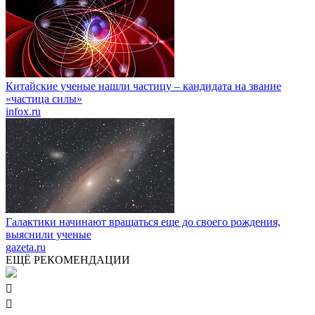
Китайские ученые нашли частицу – кандидата на звание
«частица силы»
infox.ru
Галактики начинают вращаться еще до своего рождения,
выяснили ученые
gazeta.ru
ЕЩЁ РЕКОМЕНДАЦИИ

