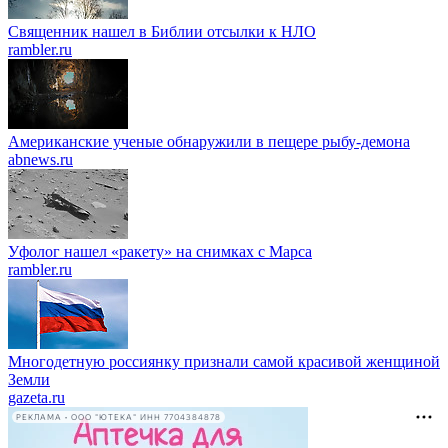
Священник нашел в Библии отсылки к НЛО
rambler.ru
Американские ученые обнаружили в пещере рыбу-демона
abnews.ru
Уфолог нашел «ракету» на снимках с Марса
rambler.ru
Многодетную россиянку признали самой красивой женщиной
Земли
gazeta.ru
РЕКЛАМА • ООО "ЮТЕКА" ИНН 7704384878