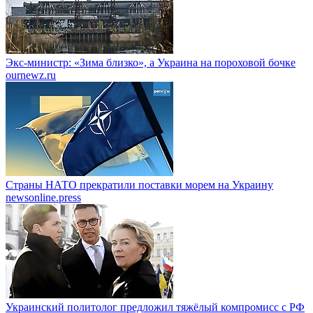
Экс-министр: «Зима близко», а Украина на пороховой бочке
ournewz.ru
Страны НАТО прекратили поставки морем на Украину
newsonline.press
Украинский политолог предложил тяжёлый компромисс с РФ