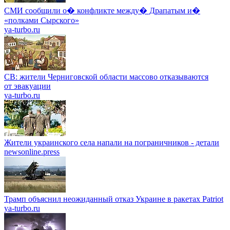
СМИ сообщили о� конфликте между� Драпатым и�
«полками Сырского»
ya-turbo.ru
СВ: жители Черниговской области массово отказываются
от эвакуации
ya-turbo.ru
Жители украинского села напали на пограничников - детали
newsonline.press
Трамп объяснил неожиданный отказ Украине в ракетах Patriot
ya-turbo.ru