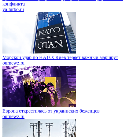
конфликта
ya-turbo.ru
Морской удар по НАТО: Киев теряет важный маршрут
ournewz.ru
Европа открестилась от украинских беженцев
ournewz.ru