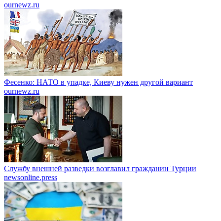
ournewz.ru
Фесенко: НАТО в упадке, Киеву нужен другой вариант
ournewz.ru
Службу внешней разведки возглавил гражданин Турции
newsonline.press