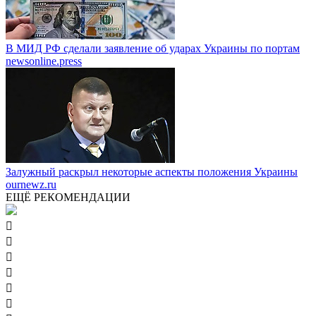
В МИД РФ сделали заявление об ударах Украины по портам
newsonline.press
Залужный раскрыл некоторые аспекты положения Украины
ournewz.ru
ЕЩЁ РЕКОМЕНДАЦИИ





