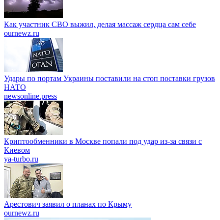
Как участник СВО выжил, делая массаж сердца сам себе
ournewz.ru
Удары по портам Украины поставили на стоп поставки грузов
НАТО
newsonline.press
Криптообменники в Москве попали под удар из-за связи с
Киевом
ya-turbo.ru
Арестович заявил о планах по Крыму
ournewz.ru